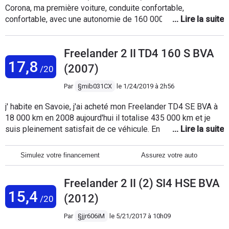
Corona, ma première voiture, conduite confortable,
XC 60 de VOLVO. Peut-être un jour ...
confortable, avec une autonomie de 160 000 km, maintenant
j'ai 247 000 km, j'ai un problème avec le réseau de
refroidissement, seules d'autres pièces de rechange sont
Freelander 2 II TD4 160 S BVA
disponibles, je remercie l'usine Land Rover, je souhaite
17,8
communiquer avec des personnes spécialisées pour obtenir
(2007)
/20
des pièces de rechange à un prix raisonnable. Je suis au
Maroc. Merci
Par
§mib031CX
le
1/24/2019 à 2h56
j' habite en Savoie, j'ai acheté mon Freelander TD4 SE BVA à
18 000 km en 2008 aujourd'hui il totalise 435 000 km et je
suis pleinement satisfait de ce véhicule. En un peu plus de
400 000 km hormis les entretiens et pièces d'usures
classiques (pneus, plaquettes de freins) j'ai remplacé 2 x les
Simulez votre financement
Assurez votre auto
disques de freins (av + ar), les rotules de directions et
amortisseurs à 320 000 km, les roulements de roues Av +
Freelander 2 II (2) SI4 HSE BVA
AR à 200 000 km, 2 x la batterie, et l'intercouleur de la clim
15,4
cet été. la seule véritable panne que j'ai eu était un capteur de
(2012)
/20
température qui m'a immobilisé le véhicule sur autoroute. Il
Par
§jjr606iM
le
5/21/2017 à 10h09
est vrai que j'en prends soin en faisant les entretiens