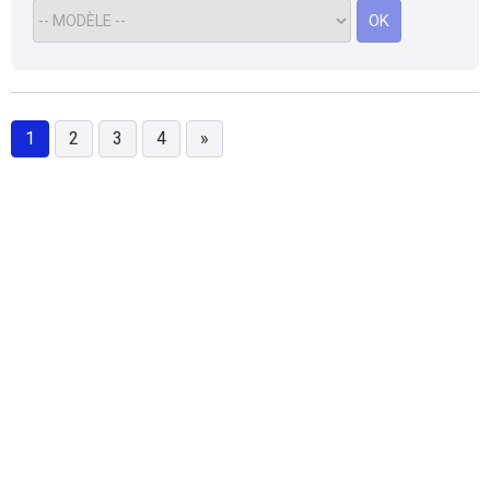
OK
1
2
3
4
»