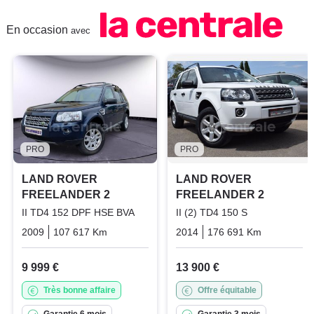
En occasion
avec
PRO
PRO
LAND ROVER
LAND ROVER
FREELANDER 2
FREELANDER 2
II TD4 152 DPF HSE BVA
II (2) TD4 150 S
2009
107 617 Km
Automatique
2014
Diesel
176 691 Km
Manuelle
9 999 €
13 900 €
Très bonne affaire
Offre équitable
Garantie 6 mois
Garantie 3 mois