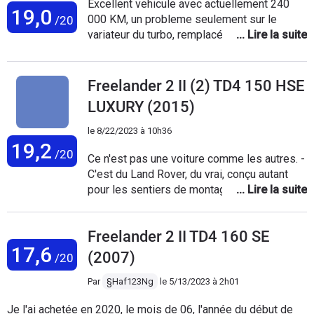
Excellent vehicule avec actuellement 240
19,0
000 KM, un probleme seulement sur le
/20
variateur du turbo, remplacé par mon fils
pour 53 € il y a 2 ans. Le garage Land Rover
voulais changer tout le turbo pour 4000€...
Freelander 2 II (2) TD4 150 HSE
LUXURY (2015)
le
8/22/2023 à 10h36
19,2
/20
Ce n'est pas une voiture comme les autres. -
C'est du Land Rover, du vrai, conçu autant
pour les sentiers de montagnes que pour
faire la route (avec un confort à couper le
souffle) et pour durer une vie. - Un détail qui
Freelander 2 II TD4 160 SE
en dit long c'est son prix. J'ai acheté la
17,6
mienne en Octobre 2018 et il arrive qu'on
(2007)
/20
m'en propose le même prix (voir un peu
plus), malgré ses 46000km
Par
§Haf123Ng
le
5/13/2023 à 2h01
supplémentaires. Un seul autre modèle
Je l'ai achetée en 2020, le mois de 06, l'année du début de
pourrait me tenter pour la remplacer, c'est la