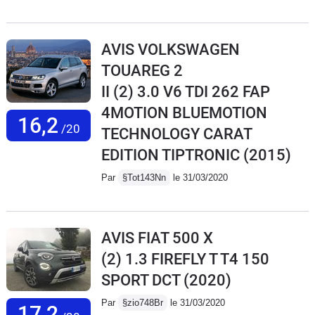
AVIS VOLKSWAGEN
TOUAREG 2
II (2) 3.0 V6 TDI 262 FAP
4MOTION BLUEMOTION
16,2
/20
TECHNOLOGY CARAT
EDITION TIPTRONIC
(2015)
Par
§Tot143Nn
le 31/03/2020
AVIS FIAT 500 X
(2) 1.3 FIREFLY T T4 150
SPORT DCT
(2020)
Par
§zio748Br
le 31/03/2020
17,2