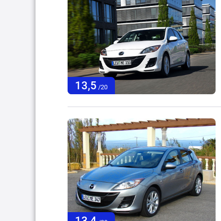
13,5
/20
13,4