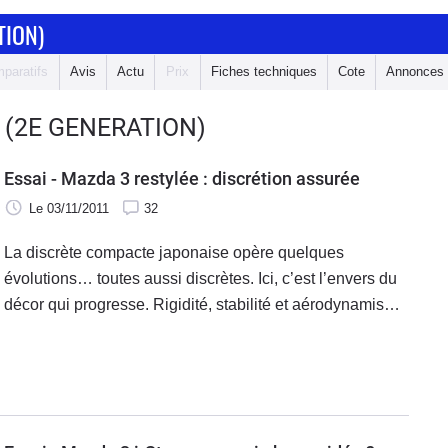
TION)
paratifs
Avis
Actu
Prix
Fiches techniques
Cote
Annonces
 (2E GENERATION)
Essai - Mazda 3 restylée : discrétion assurée
Le 03/11/2011
32
La discrète compacte japonaise opère quelques
évolutions… toutes aussi discrètes. Ici, c’est l’envers du
décor qui progresse. Rigidité, stabilité et aérodynamisme
justifient ce restylage très fade.