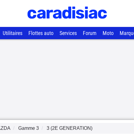
Utilitaires
Flottes auto
Services
Forum
Moto
Marqu
AZDA
Gamme
3
3 (2E GENERATION)