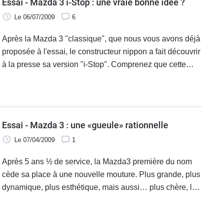
Essai - Mazda 3 i-Stop : une vraie bonne idée ?
Le 06/07/2009
6
Après la Mazda 3 "classique", que nous vous avons déjà
proposée à l'essai, le constructeur nippon a fait découvrir
à la presse sa version "i-Stop". Comprenez que cette
voiture coupe son moteur à l'arrêt au feu rouge ou dans
les bouchons, afin de vous faire économiser quelques
centilitres de précieux carburant, et accessoirement,
passer dans la zone neutre du bonus/malus. Mais cela
Essai - Mazda 3 : une «gueule» rationnelle
se fait-il au prix de sacrifices ?
Le 07/04/2009
1
Après 5 ans ½ de service, la Mazda3 première du nom
cède sa place à une nouvelle mouture. Plus grande, plus
dynamique, plus esthétique, mais aussi… plus chère, la
nouvelle Mazda 3 parviendra-t-elle se distinguer face à
une concurrence aussi variée qu'affûtée ?