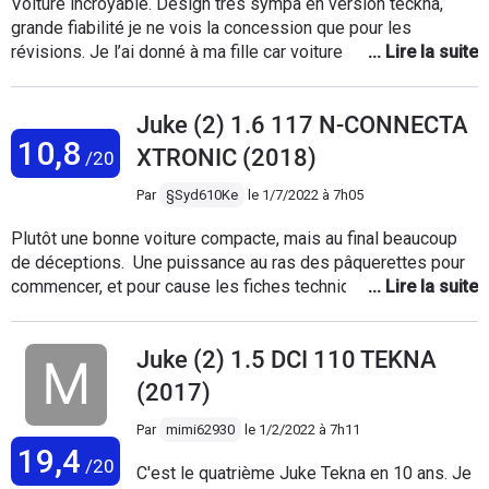
Voiture incroyable. Désign très sympa en version teckna,
grande fiabilité je ne vois la concession que pour les
révisions. Je l’ai donné à ma fille car voiture sure et solide.
Pas de bruits de plastiques au bout de 6 ans. Tenue de route
sur la pluie parfaite (Michelin). Bref, mon 2eme et j’ai aussi le
Juke (2) 1.6 117 N-CONNECTA
nouveau! Je continue! Le moteur dci 115 est le plus fiable de
10,8
la série.
XTRONIC (2018)
/20
Par
§Syd610Ke
le
1/7/2022 à 7h05
Plutôt une bonne voiture compacte, mais au final beaucoup
de déceptions. Une puissance au ras des pâquerettes pour
commencer, et pour cause les fiches techniques indiquent
environ 158 Nm / 4000 tours... C'est incroyablement faible, et
se ressent énormément lorsque l'on doit grimper la moindre
Juke (2) 1.5 DCI 110 TEKNA
pente, le moteur est immédiatement en souffrance. Pas de
souci en terrain plat autrement, mais n'espérez pas faire de
(2017)
la montagne avec en étant chargé. Pour comparer, des amis
avec un 2008 sont à 160 / 1750 tours. La différence est
Par
mimi62930
le
1/2/2022 à 7h11
19,4
colossale. Le mode sport aide pour s'en sortir dans des
/20
C'est le quatrième Juke Tekna en 10 ans. Je
situations d'accélération rapide (insertion rond point ou