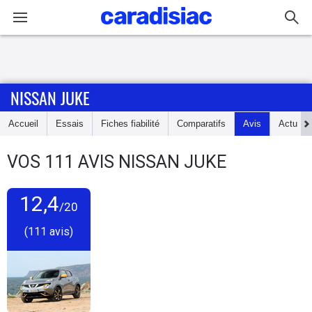
Connexion / Inscription
NISSAN JUKE
Accueil
Accueil
Essais
Fiches fiabilité
Comparatifs
Avis
Actu
Actu
VOS
111
AVIS
NISSAN JUKE
Essais
12,4
Guide
/20
d'achat
(111 avis)
Electriques
Utilitaires