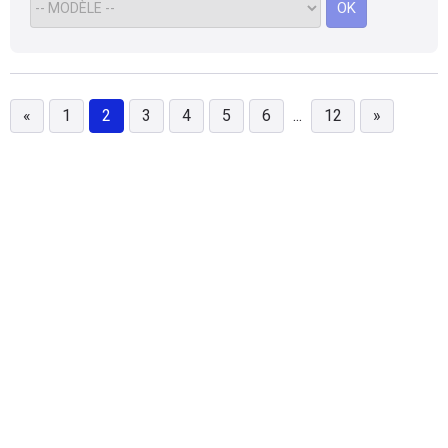
OK
«
1
2
3
4
5
6
...
12
»