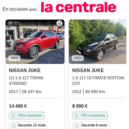
En occasion
avec
PRO
PRO
NISSAN JUKE
NISSAN JUKE
(2) 1.6 117 TEKNA
1.6 117 ULTIMATE EDITION
XTRONIC
CVT
2017
28 437 Km
Automatique
Essence
2012
89 990 Km
Automatiq
14 490 €
8 990 €
Offre équitable
Offre équitable
Garantie 12 mois
Garantie 6 mois