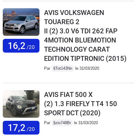
AVIS VOLKSWAGEN
TOUAREG 2
II (2) 3.0 V6 TDI 262 FAP
4MOTION BLUEMOTION
16,2
/20
TECHNOLOGY CARAT
EDITION TIPTRONIC
(2015)
Par
§Tot143Nn
le 31/03/2020
AVIS FIAT 500 X
(2) 1.3 FIREFLY T T4 150
SPORT DCT
(2020)
Par
§zio748Br
le 31/03/2020
17,2
/20