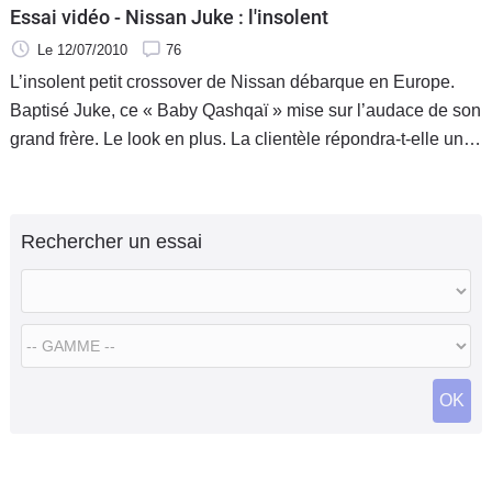
Essai vidéo - Nissan Juke : l'insolent
Le 12/07/2010
76
L’insolent petit crossover de Nissan débarque en Europe.
Baptisé Juke, ce « Baby Qashqaï » mise sur l’audace de son
grand frère. Le look en plus. La clientèle répondra-t-elle une
fois de plus à l’appel ? Il y a fort à parier.
Rechercher un essai
OK