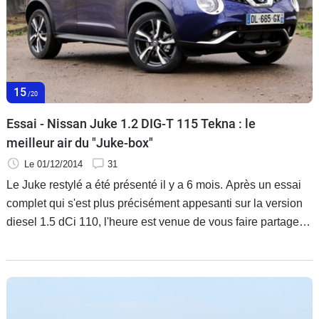
Flottes
Auto
Services
15
/20
Forum
Essai - Nissan Juke 1.2 DIG-T 115 Tekna : le
meilleur air du "Juke-box"
Moto
Le 01/12/2014
31
Marques
Le Juke restylé a été présenté il y a 6 mois. Après un essai
complet qui s'est plus précisément appesanti sur la version
diesel 1.5 dCi 110, l'heure est venue de vous faire partager
nos impressions sur le moteur essence de milieu de gamme.
Un 1.2 DIG-T 115 ch qui nous a séduits sous le capot de la
Pulsar. Bis repetita avec le Juke ?