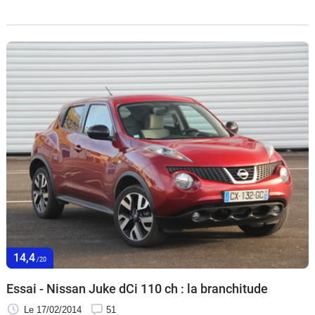
était grand temps qu’il bénéficie d’un petit restyling. C’est
chose faite mais est-ce suffisant ?
14,4
/20
Essai - Nissan Juke dCi 110 ch : la branchitude
Le 17/02/2014
51