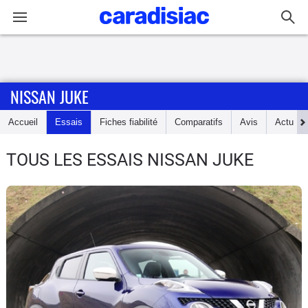
Connexion / Inscription
NISSAN JUKE
Accueil
Accueil
Essais
Fiches fiabilité
Comparatifs
Avis
Actu
Actu
TOUS LES ESSAIS NISSAN JUKE
Essais
Guide
d'achat
Electriques
Utilitaires