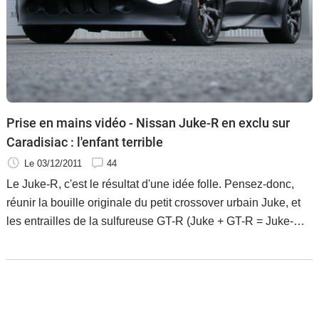
Prise en mains vidéo - Nissan Juke-R en exclu sur
Caradisiac : l'enfant terrible
Le 03/12/2011
44
Le Juke-R, c'est le résultat d'une idée folle. Pensez-donc,
réunir la bouille originale du petit crossover urbain Juke, et
les entrailles de la sulfureuse GT-R (Juke + GT-R = Juke-R),
plus d'un aurait laissé tombé en chemin. Mais pas Nissan.
Avec l'aide des ateliers RML, ils ont été jusqu'au bout de la
démarche. Vous aviez déjà assisté aux premières étapes de
la naissance du monstre avec mon collègue Pierre. J'ai moi
eu la chance de pouvoir lui dégourdir les jambes à