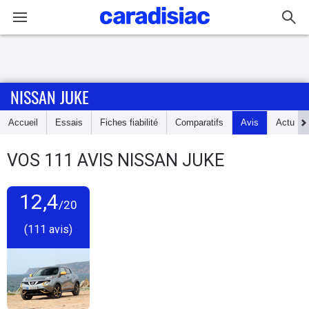
Connexion / Inscription
NISSAN JUKE
Accueil
Accueil
Essais
Fiches fiabilité
Comparatifs
Avis
Actu
Actu
VOS
111
AVIS
NISSAN JUKE
Essais
12,4
Guide
/20
d'achat
(111 avis)
Electriques
Utilitaires