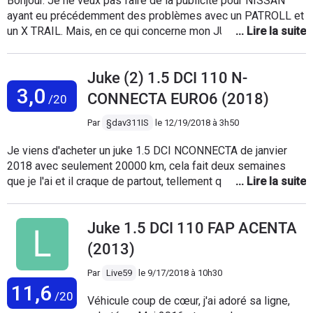
Bonjour. Je ne veux pas faire de la publicité pour NISSAN
ayant eu précédemment des problèmes avec un PATROLL et
un X TRAIL. Mais, en ce qui concerne mon JUKE que j'ai
gardé 6 ans, 133.000 km, je dois dire que j'en ai été très
content. Je n'ai eu aucun problème, j'ai trouvé la conduite très
Juke (2) 1.5 DCI 110 N-
agréable, consommation très raisonnable, très bonne reprise
3,0
pour doubler, tenue de route peut-être un peu moyenne, ...
CONNECTA EURO6 (2018)
/20
mais compte tenu du prix raisonnable, je considère qu'au
point de vue qualité/prix, j'en ai été très satisfait.
Par
§dav311IS
le
12/19/2018 à 3h50
Je viens d'acheter un juke 1.5 DCI NCONNECTA de janvier
2018 avec seulement 20000 km, cela fait deux semaines
que je l'ai et il craque de partout, tellement que j'ai
l'impression que la voiture va s'ouvrir en deux, il fait des
bruits d'un véhicule qui aurait 200 000 km et encore!! de plus
Juke 1.5 DCI 110 FAP ACENTA
il est extrêmement raide sur la route, c'est limite dangereux,
on a l'impression qu'il tient pas la route tellement que la
(2013)
voiture saute sur la route, j'ai souvent fait du karting et c'est
comme si j'étais dans un kart!!! Ne parlons pas du fort bruit
Par
Live59
le
9/17/2018 à 10h30
11,6
du moteur(surtout au ralenti, on dirait un tracteur!)et du bruit
/20
Véhicule coup de cœur, j'ai adoré sa ligne,
de roulement sur route il faudrait un casque anti-bruit pour