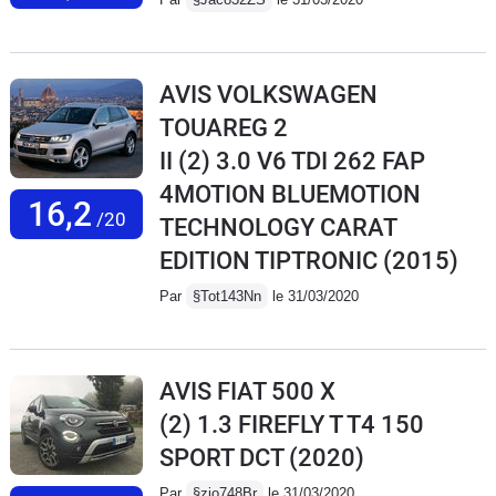
AVIS VOLKSWAGEN
TOUAREG 2
II (2) 3.0 V6 TDI 262 FAP
4MOTION BLUEMOTION
16,2
/20
TECHNOLOGY CARAT
EDITION TIPTRONIC
(2015)
Par
§Tot143Nn
le 31/03/2020
AVIS FIAT 500 X
(2) 1.3 FIREFLY T T4 150
SPORT DCT
(2020)
Par
§zio748Br
le 31/03/2020