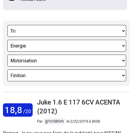
Juke 1.6 E 117 6CV ACENTA
18,8
(2012)
/20
Par
§FIO585Vh
le
2/22/2019 à 6h06