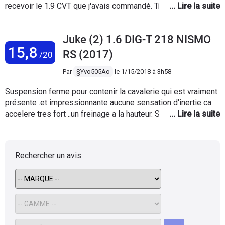
recevoir le 1.9 CVT que j'avais commandé. Très satisfait mais
désireux de ne plus passer les vitesses j'ai recommandé un
1.6 identique mais CVT (finalement cela me suffisait pour
Juke (2) 1.6 DIG-T 218 NISMO
faire surtout de la ville) . Au bout de 6 années maintenant au
15,8
total, j'adore toujours cette voiture ! petit karting sur route,
RS (2017)
/20
frein moteur important, douceur de la boîte en ville un peu
bruyante en forte accélération, confortable, bien optionné.
Par
§Yvo505Ao
le
1/15/2018 à 3h58
Coffre petit mais pas d'enfants...
Suspension ferme pour contenir la cavalerie qui est vraiment
présente .et impressionnante aucune sensation d'inertie ca
accelere tres fort ..un freinage a la hauteur. Sieges tres
confortables un point important en 6eme a 80kms heure vous
appuyez et ca repart tres fort apres les goûts sont dans la
nature de chacun ..la voiture de pas tout le monde me va
Rechercher un avis
bien..