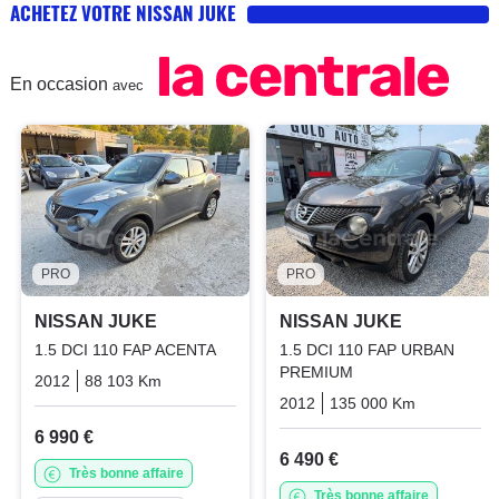
ACHETEZ VOTRE NISSAN JUKE
En occasion
avec
PRO
PRO
NISSAN JUKE
NISSAN JUKE
1.5 DCI 110 FAP ACENTA
1.5 DCI 110 FAP URBAN
PREMIUM
2012
88 103 Km
Manuelle
Diesel
2012
135 000 Km
Manuelle
6 990 €
6 490 €
Très bonne affaire
Très bonne affaire