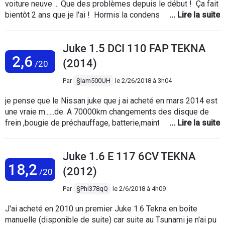
voiture neuve ... Que des problèmes depuis le début ! Ça fait
bientôt 2 ans que je l'ai ! Hormis la condensation des phares
dès qu'il pleut, l'intérieur du vehicule également ( pare brise
et fenêtres ), la fermeture centralisée automatique ?, le GPS
Juke 1.5 DCI 110 FAP TEKNA
de 2013 pour une voiture de 2016, des rongeurs qui mangent
2,6
les matériaux car ils utilisent du maïs à la fabrication (ex : le
(2014)
/20
sous capot bouffé, plus des pièces moteurs" durites " et les
plaques d'immatriculations gondolés ) ! Le système
Par
§lam500UH
le
2/26/2018 à 3h04
électrique, chauffage, ventilation, écran radio, clé USB
je pense que le Nissan juke que j ai acheté en mars 2014 est
laissent à désirer !!! Le voyant de prévention des véhicules
une vraie m......de. A 70000km changements des disque de
"à côté", est en dysfonctionnement ( s'allume quand il n'y a
frein ,bougie de préchauffage, batterie,maintenant j' en suis
pas de voiture ou l'inverse ). Le clapet d'essence s'ouvre
au capteurs d' échappement et le filtre a particule .c est
très mal. J'ai fait ma révision des 40 000 km le 23 janvier
quand la prochaine pour moi nissan c est terminé car 21000€
2018 et sans surprise vraiment, ils me changent le moteur
Juke 1.6 E 117 6CV TEKNA
tout les 4 ans cela ne me convient pas.
ainsi que le turbocompresseur ! Voiture qui faisait du bruit
18,2
dès le départ à savoir que même avec un moteur neuf, elle
(2012)
/20
fait le même bruit. Je l'ai récupéré le 03 mars 2018 ... Donc
Par
§Phi378qQ
le
2/6/2018 à 4h09
suspicion que le problème se réitère ! J'espère avoir tout dit
ou d'autres surprises m'attendent !!! En bref je suis déçu, et
J'ai acheté en 2010 un premier Juke 1.6 Tekna en boîte
malheureusement je n'ai pas confiance en se modèle ...
manuelle (disponible de suite) car suite au Tsunami je n'ai pu