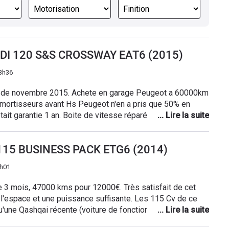
HDI 120 S&S CROSSWAY EAT6 (2015)
3h36
 de novembre 2015. Achete en garage Peugeot a 60000km
mortisseurs avant Hs Peugeot n'en a pris que 50% en
était garantie 1 an. Boite de vitesse réparée à 50000km et
esse HS a 118000km! Peugeot ne prend rien en charge pour
normal! A fuir! Sercice relations clients incompétent plus
I 115 BUSINESS PACK ETG6 (2014)
gré de multiples relances! Une boîte de vitesse fait plus
s constructeurs et chez Peugeot 60000km c'est le
1h01
eugeot
de 3 mois, 47000 kms pour 12000€. Très satisfait de cet
 l'espace et une puissance suffisante. Les 115 Cv de ce
qu'une Qashqai récente (voiture de fonction) de même
e GPS est vieillot comme la partie "multimedia", mais