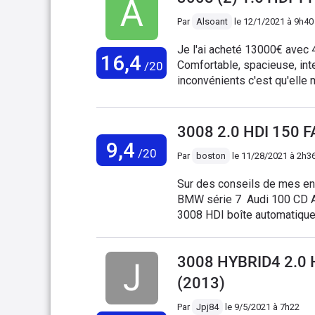
Paz pas très bien La 3008 a
Par
Alsoant
le
12/1/2021 à 9h40
Je l'ai acheté 13000€ avec 
16,4
Comfortable, spacieuse, int
/20
inconvénients c'est qu'ell
les côtes un peu raides. Ell
elle est RAS Plus rien a dir
pour mettre un commentaire, 
3008 2.0 HDI 150 
9,4
/20
Par
boston
le
11/28/2021 à 2h3
Sur des conseils de mes enfa
BMW série 7 Audi 100 CD Au
3008 HDI boîte automatique. De 2013 . Je fais à peine 10.
vacances au pays basque en plein moi
impossible de redémarrer T
3008 HYBRID4 2.0 
chère J’ai 72 ans et mainten
lettres à la direction génér
(2013)
C’est honteux de se foutre 
10 personnes Faites moi con
Par
Jpj84
le
9/5/2021 à 7h22