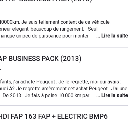
chat a ne pas faire. Une caisse à savon
40000km. Je suis tellement content de ce véhicule.
erieur elegant, beaucoup de rangement. Seul
e manque un peu de puissance pour monter en montagne ou
e a maintenant 80000km et à part la batterie, vidange etc
e, mais il y a un minimum de 300 caractères à respecter
donc la ça devrait le faire, Merci.
FAP BUSINESS PACK (2013)
6
nts, j’ai acheté Peugeot . Je le regrette, moi qui avais :
di A2 Je regrette amèrement cet achat Peugeot . J’ai une
000 km par an Cet été En
s d’août, ce véhicule est tombé en panne ;
otal : Changement boîte de vitesse : 4800.euros Très
HDI FAP 163 FAP + ELECTRIC BMP6
ant ´j’ai peur de tomber encore en panne. J’ai envoyé deux
ale de Peugeot et ce il y a plus d’un mois . Pas de réponse.
de la gueule des sans dents. Un client mécontent en parle a
fiance pour en parler. Les actionnaires de Peugeot ont dû