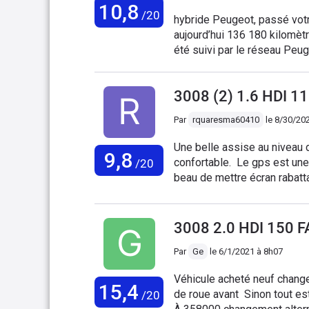
10,8
mourrons à ce faire .
/20
hybride Peugeot, passé votr
aujourd’hui 136 180 kilomètre
été suivi par le réseau Peug
Peugeot m’annonce un chang
782,88 euros soit quasiment
3008 (2) 1.6 HDI 1
Peugeot). J’ai donc sollicit
solution, voir la réponse ci
Par
rquaresma60410
le
8/30/202
diagnostic effectué sur votr
l'incident évoqué est interv
Une belle assise au niveau 
9,8
cause de sa qualité de fabric
confortable. Le gps est une 
/20
composants s'altèrent avec le
beau de mettre écran rabatta
malgré notre volonté de vo
bord .. Une catastrophe ! 1
à votre demande. Ceci étant
des défauts. -Frein a main
nous restons à votre dispos
joint Villebrequin -Les ré
3008 2.0 HDI 150 
neuve ou d'occasion labell
ce model !
Bref aucun geste de Peugeo
Par
Ge
le
6/1/2021 à 8h07
"normale". Bonjour la fiabili
valeur de 40 000 euros neuf
Véhicule acheté neuf changement courroie distribution à 245000 km et les roulements
15,4
(première mondiale hybride/
de roue avant Sinon tout est
/20
réseau Peugeot présente ce 