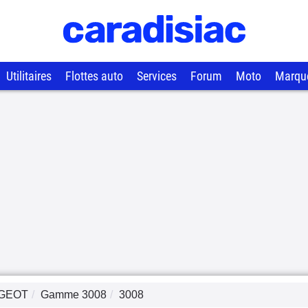
Utilitaires
Flottes auto
Services
Forum
Moto
Marqu
GEOT
Gamme
3008
3008