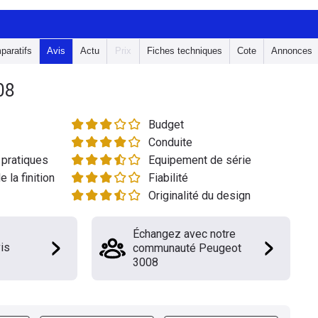
paratifs
Avis
Actu
Prix
Fiches techniques
Cote
Annonces
08
Budget
Conduite
pratiques
Equipement de série
e la finition
Fiabilité
Originalité du design
Échangez avec notre
is
communauté Peugeot
3008