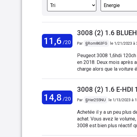
3008 (2) 1.6 BLUE
11,6
/20
Par
§Rom863FG
le
1/21/2023 à 
Peugeot 3008 1,6hdi 120ch
en 2018. Deux mois après a
charge alors que la voiture 
la maintenant boite de vit
eux c'est une pièce d'usure 
3008 (2) 1.6 E-HD
d'un mois pour répondre mal
14,8
de 300000km chez les autre
/20
Par
§Her255NU
le
1/13/2023 à 
maximum! N'achetez pas P
Achetée il y a un peu plus 
achat. Vous avez le volume,
3008 est bien plus réactif 
puissance qui est un veau. L