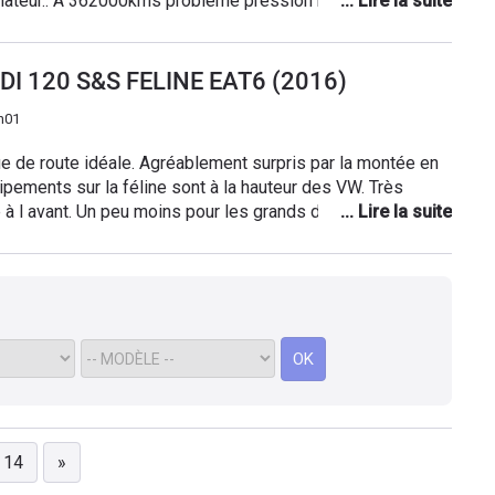
ateur.. À 362000kms problème pression huile,
on entendeur salut
 1000kms plus tard le moteur a cassé. Apparemment
rtant aucun voyant d allumé..
DI 120 S&S FELINE EAT6 (2016)
h01
nue de route idéale. Agréablement surpris par la montée en
ipements sur la féline sont à la hauteur des VW. Très
 l avant. Un peu moins pour les grands derrière. Coffre
bonne qualité et lui donne une image de voiture haut de
OK
14
»