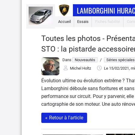
LAMBORGHINI HURA
Accueil
Essais
Fiches fiabilité
Comp
Toutes les photos - Présent
STO : la pistarde accessoir
Dans
Nouveautés
/
Séries spéciales
Michel Holtz
Le 15/02/2021
, m
Évolution ultime ou évolution extrême ? That
Lamborghini déboule sans fioritures et sans
performance sur circuit. Pour y parvenir, el
cartographie de son moteur. Une auto rénové
«
Retour à l'article