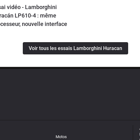
sai vidéo - Lamborghini
racán LP610-4 : même
cesseur, nouvelle interface
Voir tous les essais Lamborghini Huracan
Motos