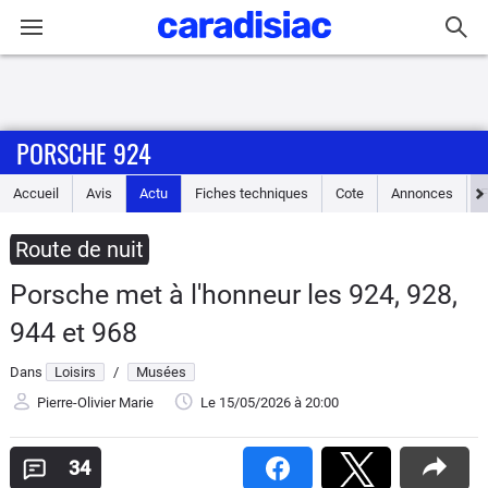
Connexion / Inscription
PORSCHE 924
Accueil
Accueil
Avis
Actu
Fiches techniques
Cote
Annonces
Actu
Route de nuit
Essais
Porsche met à l'honneur les 924, 928,
Guide
944 et 968
d'achat
Dans
Loisirs
/
Musées
Electriques
Pierre-Olivier Marie
Le 15/05/2026
à 20:00
Utilitaires
34