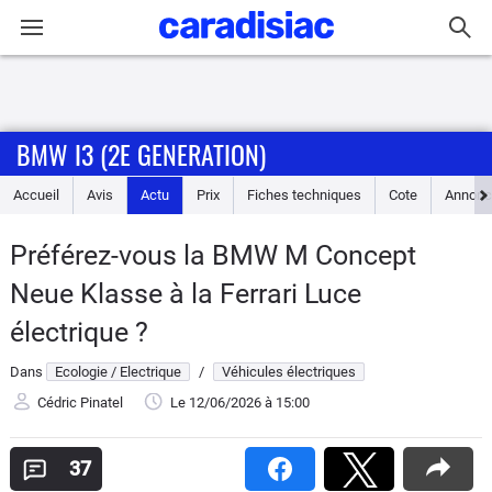
Connexion / Inscription
BMW I3 (2E GENERATION)
Accueil
Accueil
Avis
Actu
Prix
Fiches techniques
Cote
Annonc
Actu
Préférez-vous la BMW M Concept
Essais
Neue Klasse à la Ferrari Luce
Guide
électrique ?
d'achat
Dans
Ecologie / Electrique
/
Véhicules électriques
Electriques
Cédric Pinatel
Le 12/06/2026
à 15:00
Utilitaires
37