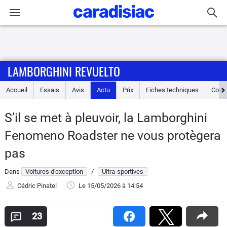
Connexion / Inscription
LAMBORGHINI REVUELTO
Accueil
Accueil
Essais
Avis
Actu
Prix
Fiches techniques
Cote
Actu
S’il se met à pleuvoir, la Lamborghini
Essais
Fenomeno Roadster ne vous protègera
Guide
pas
d'achat
Dans
Voitures d'exception
/
Ultra-sportives
Electriques
Cédric Pinatel
Le 15/05/2026
à 14:54
Utilitaires
23