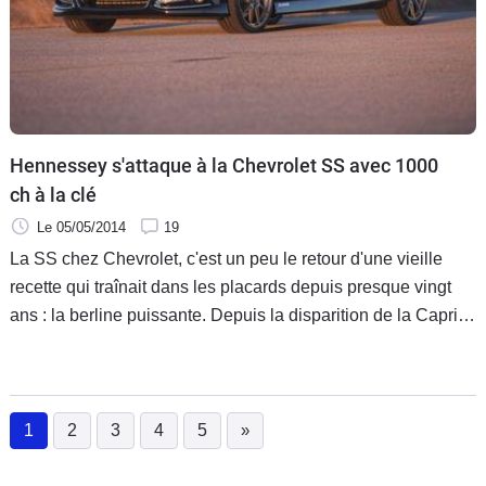
Hennessey s'attaque à la Chevrolet SS avec 1000
ch à la clé
Le 05/05/2014
19
La SS chez Chevrolet, c'est un peu le retour d'une vieille
recette qui traînait dans les placards depuis presque vingt
ans : la berline puissante. Depuis la disparition de la Caprice
et surtout de l'Impala SS, Chevrolet n'avait plus de berline de
ce type dans son catalogue. Mais avec 420 ch d'origine, les
gars de chez Hennessey ont certainement dû se dire que
Chevrolet n'avait fait que la moitié du travail. Du coup, voici
1
2
3
4
5
»
(current)
la SS par Hennessey, et ses 1000 ch.