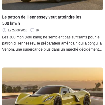
Flottes
Auto
Le patron de Hennessey veut atteindre les
Services
500 km/h
Le 27/09/2018
19
Forum
Les 300 mph (480 km/h) ne semblent pas suffisants pour le
patron d'Hennessey, le préparateur américain qui a conçu la
Moto
Venom, une supercar de plus dans un marché décidément
bien rempli. John Hennessey vise en effet les 500 km/h.
Marques
Rien que ça.