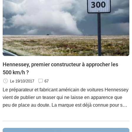
Hennessey, premier constructeur à approcher les
500 km/h ?
Le 19/10/2017
67
Le préparateur et fabricant américain de voitures Hennessey
vient de publier un teaser qui ne laisse en apparence que
peu de place au doute. La marque est déjà connue pour sa
supercar Venom GT, capable de dépasser les 400 km/h,
mais cette fois, ce sont les 300 mph, soit 485 km/h, qui
semblent visés.