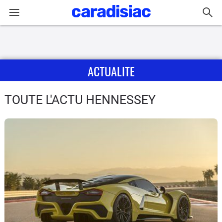
Connexion / Inscription
ACTUALITE
Accueil
Actu
TOUTE L'ACTU HENNESSEY
Essais
Guide
d'achat
Electriques
Utilitaires