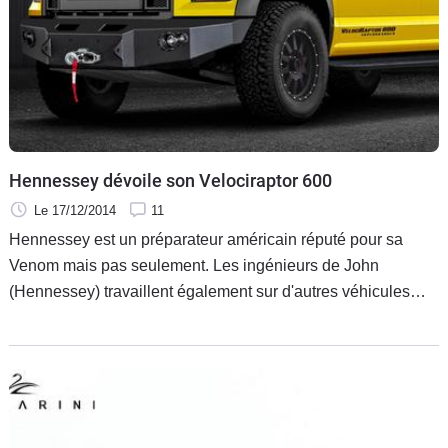
Hennessey dévoile son Velociraptor 600
Le 17/12/2014
11
Hennessey est un préparateur américain réputé pour sa
Venom mais pas seulement. Les ingénieurs de John
(Hennessey) travaillent également sur d'autres véhicules
qu'ils bourrent de chevaux jusqu'à plus soif. Le nouveau
VelociRaptor 600 repose sur le nouveau Ford F-150 et offrira
évident 600 bhp soit 608 ch.