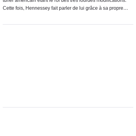
tuner américain étant le roi des très lourdes modifications.
Cette fois, Hennessey fait parler de lui grâce à sa propre
auto, qui enregistre une vitesse impressionnante de 427,4
km/h. C'est officiellement le cabriolet de série le plus rapide
au monde.