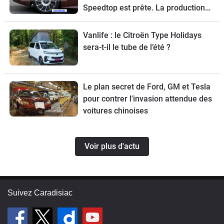
Speedtop est prête. La production
de ce break de chasse sera limitée à
70 exemplaires.
Vanlife : le Citroën Type Holidays
sera-t-il le tube de l’été ?
Le plan secret de Ford, GM et Tesla
pour contrer l'invasion attendue des
voitures chinoises
Voir plus d'actu
Suivez Caradisiac