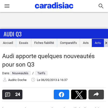
Connexion / Inscription
AUDI Q3
Accueil
Accueil
Essais
Fiches fiabilité
Comparatifs
Avis
Actu
Actu
Audi apporte quelques nouveautés
Essais
pour son Q3
Guide
Dans
Nouveautés
/
Tarifs
d'achat
Audric Doche
Le 06/05/2013
à 16:37
Electriques
24
Utilitaires