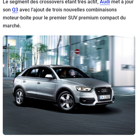
Le segment des crossovers étant très actif,
Audi
met à jour
Flottes
son
Q3
avec l'ajout de trois nouvelles combinaisons
Auto
moteur-boîte pour le premier SUV premium compact du
marché.
Services
Forum
Moto
Marques