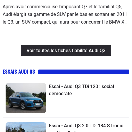
Après avoir commercialisé l'imposant Q7 et le familial Q5,
Audi élargit sa gamme de SUV par le bas en sortant en 2011
le Q3, un SUV compact, qui aura pour concurrent le BMW X1
et le Mercedes GLA. En bon modèle Audi qui se respecte, il
est bien fini et présenté (sauf ce qui échappe au regard et qui
est plus ordinaire), mais apparaît aujourd'hui comme très
Voir toutes les fiches fiabilité Audi Q3
(trop ?
ESSAIS AUDI Q3
Essai - Audi Q3 TDi 120 : social
démocrate
Essai - Audi Q3 2.0 TDi 184 S tronic