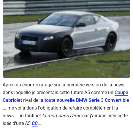
Flottes
Auto
Services
Forum
Moto
Marques
Après un énorme ratage sur la première version de la news
dans laquelle je présentais cette future A5 comme un
Coupé
-
Cabriolet
rival de
la toute nouvelle BMW Série 3 Convertible
... me voilà dans l'obligation de refaire complètement la
news... un tantinet
la mort dans l'âme
car j'aimais bien cette
idée d'une A5
CC
...