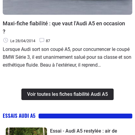
Maxi-fiche fiabilité : que vaut l'Audi A5 en occasion
?
Le 28/04/2014
87
Lorsque Audi sort son coupé A5, pour concurrencer le coupé
BMW Série 3, il est unanimement salué pour sa classe et son
esthétique fluide. Beau à l'extérieur, il reprend
malheureusement à l'intérieur la planche de bord de la
berline A4, trait pour trait. Ce n'est pas un mal en soi. Elle est
bien finie et ergonomique mais certains propriétaires
Voir toutes les fiches fiabilité Audi A5
auraient voulu plus d'exclusivité… Le coupé propose en tout
cas une large gamme de motorisation et de puissances. Les
versions S5 et RS5 chapeautent la gamme avec brio et un
ESSAIS AUDI A5
élégant cabriolet satisfait les amateurs. Belle qualité de
fabrication, donc, finition sérieuse, grand coffre et quatre
Essai - Audi A5 restylée : air de