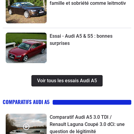
vraies places sont des atouts non négligeables. Les prix
famille et sobriété comme leitmotiv
élevés en occasion, une accessibilité arrière difficile et
quelques soucis de fiabilité font partie de ce qui pourra faire
réfléchir. Il faut se montrer vigilant lors d'un achat, que nous
ne vous déconseillons toutefois pas, les modèles étant petit
Essai - Audi A5 & S5 : bonnes
à petit "mis à niveau".
surprises
Voir tous les essais Audi A5
COMPARATIFS AUDI A5
Comparatif Audi A5 3.0 TDI /
Renault Laguna Coupé 3.0 dCi: une
question de légitimité