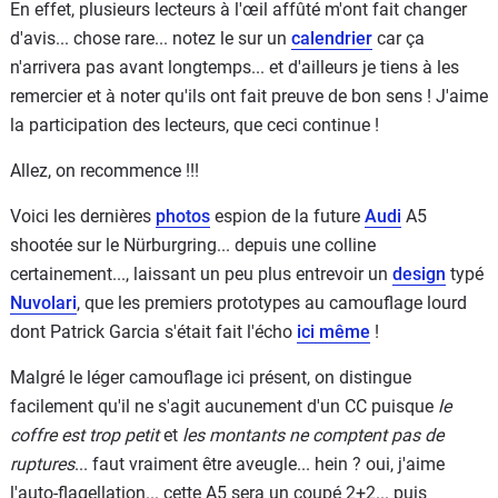
En effet, plusieurs lecteurs à l'œil affûté m'ont fait changer
d'avis... chose rare... notez le sur un
calendrier
car ça
n'arrivera pas avant longtemps... et d'ailleurs je tiens à les
remercier et à noter qu'ils ont fait preuve de bon sens ! J'aime
la participation des lecteurs, que ceci continue !
Allez, on recommence !!!
Voici les dernières
photos
espion de la future
Audi
A5
shootée sur le Nürburgring... depuis une colline
certainement..., laissant un peu plus entrevoir un
design
typé
Nuvolari
, que les premiers prototypes au camouflage lourd
dont Patrick Garcia s'était fait l'écho
ici même
!
Malgré le léger camouflage ici présent, on distingue
facilement qu'il ne s'agit aucunement d'un CC puisque
le
coffre est trop petit
et
les montants ne comptent pas de
ruptures
... faut vraiment être aveugle... hein ? oui, j'aime
l'auto-flagellation... cette A5 sera un coupé 2+2... puis