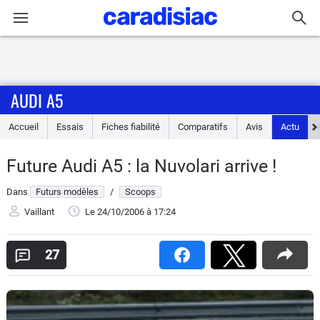
Connexion / Inscription
AUDI A5
Accueil
Accueil
Essais
Fiches fiabilité
Comparatifs
Avis
Actu
Actu
Future Audi A5 : la Nuvolari arrive !
Essais
Dans
Futurs modèles
/
Scoops
Guide
Vaillant
Le 24/10/2006
à 17:24
d'achat
27
Electriques
Utilitaires