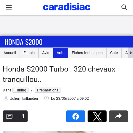
Connexion / Inscription
HONDA S2000
Accueil
Accueil
Essais
Avis
Actu
Fiches techniques
Cote
Ann
Actu
Honda S2000 Turbo : 320 chevaux
Essais
tranquillou..
Guide
Dans
Tuning
/
Préparations
d'achat
Julien Taillandier
Le 23/05/2007
à 09:02
Electriques
1
Utilitaires