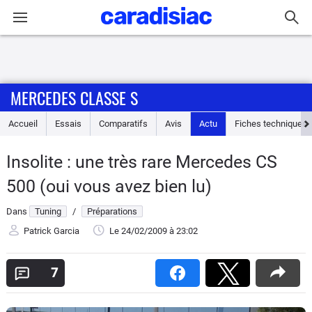
Connexion / Inscription
MERCEDES CLASSE S
Accueil
Accueil
Essais
Comparatifs
Avis
Actu
Fiches techniques
Actu
Insolite : une très rare Mercedes CS
Essais
500 (oui vous avez bien lu)
Guide
Dans
Tuning
/
Préparations
d'achat
Patrick Garcia
Le 24/02/2009
à 23:02
Electriques
7
Utilitaires