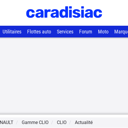
Utilitaires
Flottes auto
Services
Forum
Moto
Marqu
NAULT
Gamme
CLIO
CLIO
Actualité