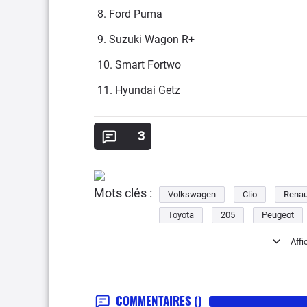
8. Ford Puma
9. Suzuki Wagon R+
10. Smart Fortwo
11. Hyundai Getz
3
Mots clés :
Volkswagen
Clio
Renau
Toyota
205
Peugeot
Mazda
Getz
Hyundai
COMMENTAIRES
()