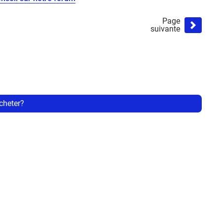
Page
suivante
acheter?