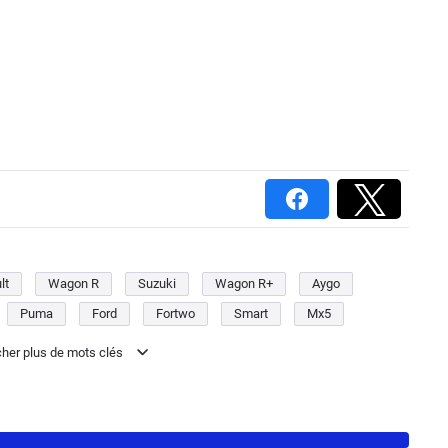
lt
Wagon R
Suzuki
Wagon R+
Aygo
Puma
Ford
Fortwo
Smart
Mx5
Niva
Lada