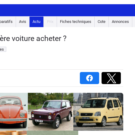
aratifs
Avis
Actu
Prix
Fiches techniques
Cote
Annonces
re voiture acheter ?
es