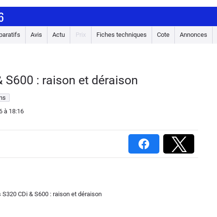
6
aratifs
Avis
Actu
Prix
Fiches techniques
Cote
Annonces
 S600 : raison et déraison
ons
6
à 18:16