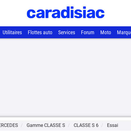
Utilitaires
Flottes auto
Services
Forum
Moto
Marqu
ERCEDES
Gamme
CLASSE S
CLASSE S 6
Essai