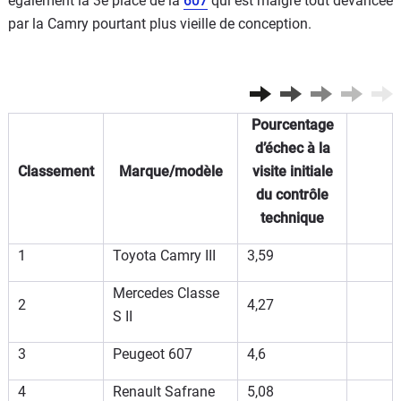
également la 3e place de la
607
qui est malgré tout devancée
par la Camry pourtant plus vieille de conception.
Pourcentage
d’échec à la
Classement
Marque/modèle
visite initiale
du contrôle
technique
1
Toyota Camry III
3,59
Mercedes Classe
2
4,27
S II
3
Peugeot 607
4,6
4
Renault Safrane
5,08