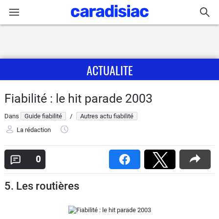
Connexion / Inscription
ACTUALITE
Accueil
Actu
Fiabilité : le hit parade 2003
Dans
Guide fiabilité
/
Autres actu fiabilité
Essais
La rédaction
Guide
d'achat
0
Electriques
5. Les routières
Utilitaires