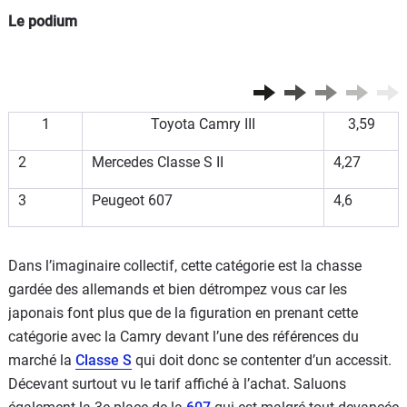
Le podium
Flottes
Auto
Services
1
Toyota Camry III
3,59
Forum
2
Mercedes Classe S II
4,27
Moto
3
Peugeot 607
4,6
Marques
Dans l’imaginaire collectif, cette catégorie est la chasse
gardée des allemands et bien détrompez vous car les
japonais font plus que de la figuration en prenant cette
catégorie avec la Camry devant l’une des références du
marché la
Classe S
qui doit donc se contenter d’un accessit.
Décevant surtout vu le tarif affiché à l’achat. Saluons