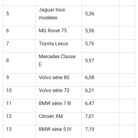
Jaguar tous
5
5,36
modèles
6
MG Rover 75
5,56
7
Toyota Lexus
5,76
Mercedes Classe
8
5,97
E
9
Volvo série 80
6,08
10
Volvo série 70
6,21
11
BMW série 7 III
6,47
12
Citroën XM
7,01
13
BMW série 5 IV
7,19