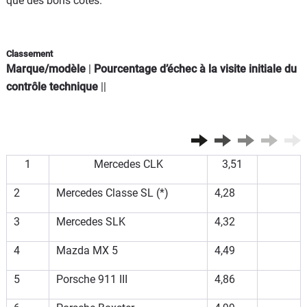
que des bons côtés.
Classement
Marque/modèle
|
Pourcentage d’échec à la visite initiale du
contrôle technique
||
1
Mercedes CLK
3,51
2
Mercedes Classe SL (*)
4,28
3
Mercedes SLK
4,32
4
Mazda MX 5
4,49
5
Porsche 911 III
4,86