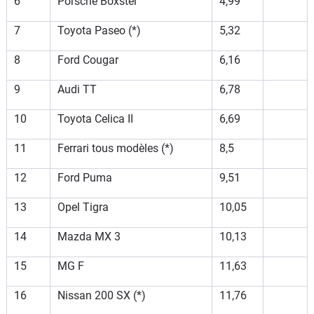
6
Porsche Boxster
4,99
7
Toyota Paseo (*)
5,32
8
Ford Cougar
6,16
9
Audi TT
6,78
10
Toyota Celica II
6,69
11
Ferrari tous modèles (*)
8,5
12
Ford Puma
9,51
13
Opel Tigra
10,05
14
Mazda MX 3
10,13
15
MG F
11,63
16
Nissan 200 SX (*)
11,76