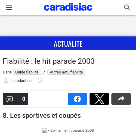
Connexion / Inscription
ACTUALITE
Accueil
Actu
Fiabilité : le hit parade 2003
Dans
Guide fiabilité
/
Autres actu fiabilité
Essais
La rédaction
Guide
d'achat
0
Electriques
8. Les sportives et coupés
Utilitaires