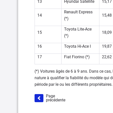
13
Hyundai Satellite
15,17
Renault Express
14
15,48
(*)
Toyota Lite-Ace
15
18,09
(*)
16
Toyota Hi-Ace I
19,87
17
Fiat Fiorino (*)
22,62
(*) Voitures âgés de 6 à 9 ans. Dans ce cas, l
nature à qualifier la fiabilité du modèle qui 
période par le ou les différents propriétaires.
Page
précédente