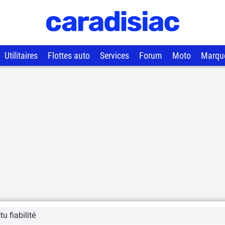
Utilitaires
Flottes auto
Services
Forum
Moto
Marqu
u fiabilité