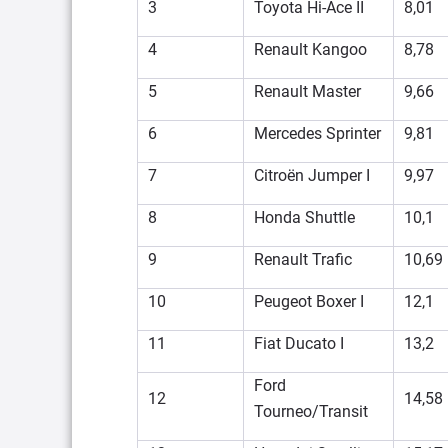
3
Toyota Hi-Ace II
8,01
4
Renault Kangoo
8,78
5
Renault Master
9,66
6
Mercedes Sprinter
9,81
7
Citroën Jumper I
9,97
8
Honda Shuttle
10,1
9
Renault Trafic
10,69
10
Peugeot Boxer I
12,1
11
Fiat Ducato I
13,2
Ford
12
14,58
Tourneo/Transit