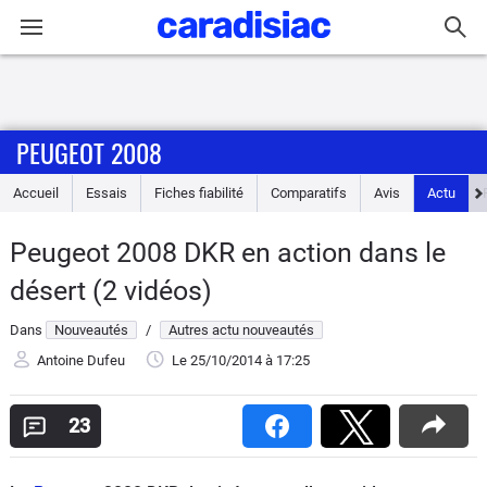
Connexion / Inscription
PEUGEOT 2008
Accueil
Accueil
Essais
Fiches fiabilité
Comparatifs
Avis
Actu
Actu
Peugeot 2008 DKR en action dans le
Essais
désert (2 vidéos)
Guide
Dans
Nouveautés
/
Autres actu nouveautés
d'achat
Antoine Dufeu
Le 25/10/2014
à 17:25
Electriques
23
Utilitaires