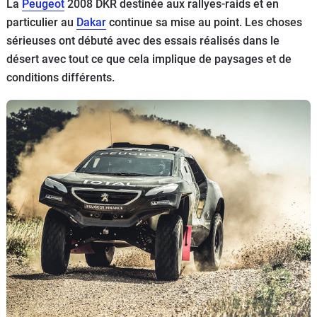
La
Peugeot
2008 DKR destinée aux rallyes-raids et en
Flottes
particulier au
Dakar
continue sa mise au point. Les choses
Auto
sérieuses ont débuté avec des essais réalisés dans le
désert avec tout ce que cela implique de paysages et de
Services
conditions différents.
Forum
Moto
Marques