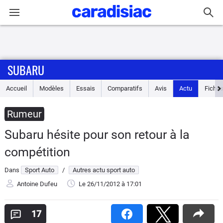
Connexion / Inscription
SUBARU
Accueil
Accueil
Modèles
Essais
Comparatifs
Avis
Actu
Fiches
Actu
Rumeur
Essais
Subaru hésite pour son retour à la
Guide
compétition
d'achat
Dans
Sport Auto
/
Autres actu sport auto
Electriques
Antoine Dufeu
Le 26/11/2012
à 17:01
Utilitaires
17