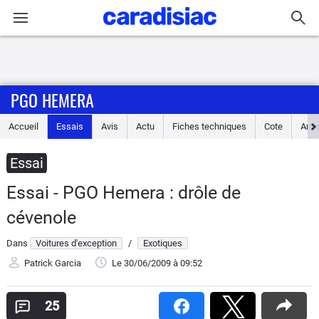
Connexion / Inscription
PGO HEMERA
Accueil
Accueil
Essais
Avis
Actu
Fiches techniques
Cote
Ann
Actu
Essai
Essais
Essai - PGO Hemera : drôle de
Guide
cévenole
d'achat
Dans
Voitures d'exception
/
Exotiques
Electriques
Patrick Garcia
Le 30/06/2009
à 09:52
Utilitaires
25