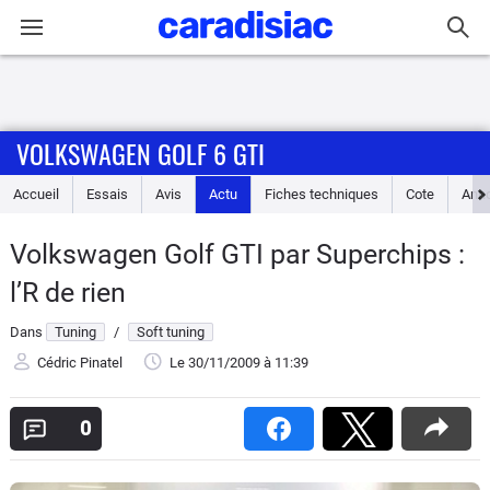
Connexion / Inscription
VOLKSWAGEN GOLF 6 GTI
Accueil
Accueil
Essais
Avis
Actu
Fiches techniques
Cote
Ann
Actu
Volkswagen Golf GTI par Superchips :
Essais
l’R de rien
Guide
Dans
Tuning
/
Soft tuning
d'achat
Cédric Pinatel
Le 30/11/2009
à 11:39
Electriques
0
Utilitaires