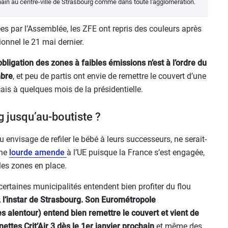
ochain au centre-ville de Strasbourg comme dans toute l'agglomération.
es par l’Assemblée, les ZFE ont repris des couleurs après
ionnel le 21 mai dernier.
bligation des zones à faibles émissions n’est à l’ordre du
mbre
, et peu de partis ont envie de remettre le couvert d’une
is à quelques mois de la présidentielle.
 jusqu’au-boutiste ?
u envisage de refiler le bébé à leurs successeurs, ne serait-
une
lourde amende
à l’UE puisque la France s’est engagée,
les zones en place.
certaines municipalités entendent bien profiter du flou
 l’instar de Strasbourg. Son Eurométropole
s alentour) entend bien remettre le couvert et vient de
gnettes Crit’Air 3 dès le 1er janvier prochain
et même des