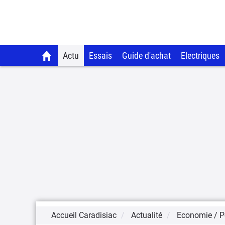
Actu
Essais
Guide d'achat
Electriques
Accueil Caradisiac
Actualité
Economie / Po