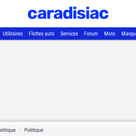
Utilitaires
Flottes auto
Services
Forum
Moto
Marqu
litique
Politique