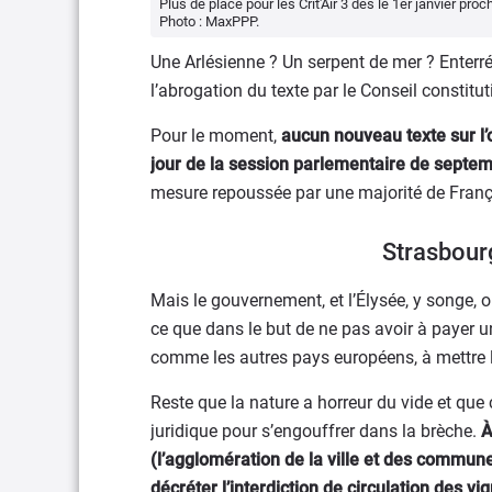
Plus de place pour les Crit'Air 3 dès le 1er janvier pr
Photo : MaxPPP.
Une Arlésienne ? Un serpent de mer ? Enterré
l’abrogation du texte par le Conseil constitut
Pour le moment,
aucun nouveau texte sur l’o
jour de la session parlementaire de septe
mesure repoussée par une majorité de França
Strasbourg
Mais le gouvernement, et l’Élysée, y songe, o
ce que dans le but de ne pas avoir à payer 
comme les autres pays européens, à mettre 
Reste que la nature a horreur du vide et que 
juridique pour s’engouffrer dans la brèche.
À
(l’agglomération de la ville et des commune
décréter l’interdiction de circulation des vi