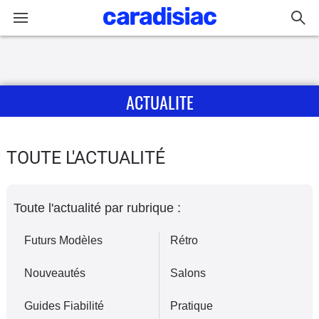
Connexion / Inscription
ACTUALITE
Accueil
Actu
TOUTE L'ACTUALITÉ
Essais
Toute l'actualité par rubrique :
Guide
d'achat
Futurs Modèles
Rétro
Electriques
Nouveautés
Salons
Utilitaires
Guides Fiabilité
Pratique