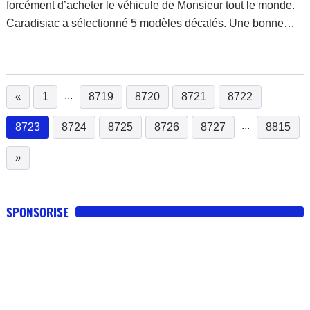
forcément d’acheter le véhicule de Monsieur tout le monde.
Caradisiac a sélectionné 5 modèles décalés. Une bonne
façon de rouler autrement.
...
«
1
8719
8720
8721
8722
...
8723
8724
8725
8726
8727
8815
(current)
»
SPONSORISE