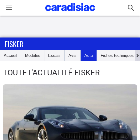
Connexion / Inscription
FISKER
Accueil
Accueil
Modèles
Essais
Avis
Actu
Fiches techniques
Actu
TOUTE L'ACTUALITÉ FISKER
Essais
Guide
d'achat
Electriques
Utilitaires