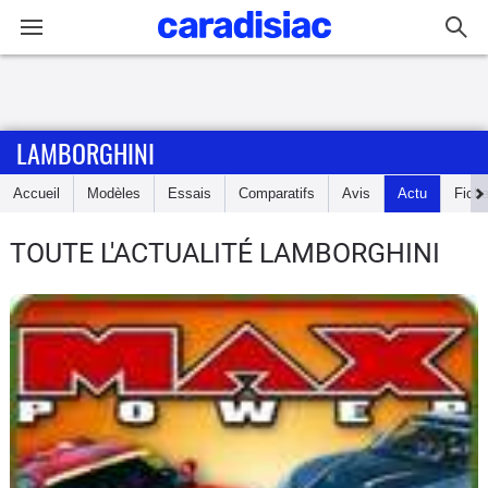
Connexion / Inscription
LAMBORGHINI
Accueil
Accueil
Modèles
Essais
Comparatifs
Avis
Actu
Fich
Actu
TOUTE L'ACTUALITÉ LAMBORGHINI
Essais
Guide
d'achat
Electriques
Utilitaires