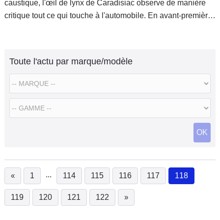
caustique, l'œil de lynx de Caradisiac observe de manière
critique tout ce qui touche à l'automobile. En avant-première,
l'œil de lynx s'est rendu au salon de Genève. Jamais, on
avait
Toute l'actu par marque/modèle
OK
...
«
1
114
115
116
117
118
(current)
119
120
121
122
»