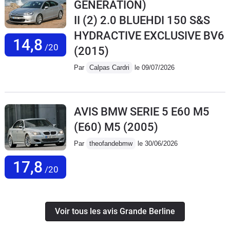
GENERATION)
II (2) 2.0 BLUEHDI 150 S&S
HYDRACTIVE EXCLUSIVE BV6
14,8
/20
(2015)
Par
Calpas Cardri
le 09/07/2026
AVIS BMW SERIE 5 E60 M5
(E60) M5
(2005)
Par
theofandebmw
le 30/06/2026
17,8
/20
Voir tous les avis Grande Berline