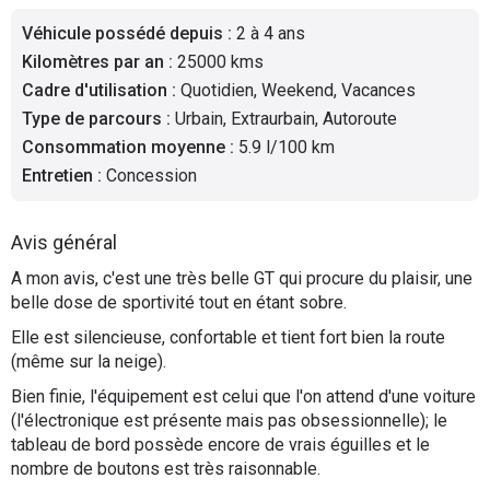
Flottes
Véhicule possédé depuis
:
2 à 4 ans
Auto
Kilomètres par an
:
25000 kms
Cadre d'utilisation
:
Quotidien, Weekend, Vacances
Services
Type de parcours
:
Urbain, Extraurbain, Autoroute
Consommation moyenne
:
5.9 l/100 km
Forum
Entretien
:
Concession
Moto
Avis général
Marques
A mon avis, c'est une très belle GT qui procure du plaisir, une
belle dose de sportivité tout en étant sobre.
Elle est silencieuse, confortable et tient fort bien la route
(même sur la neige).
Bien finie, l'équipement est celui que l'on attend d'une voiture
(l'électronique est présente mais pas obsessionnelle); le
tableau de bord possède encore de vrais éguilles et le
nombre de boutons est très raisonnable.