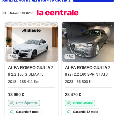
En occasion
avec
PRO
PRO
ALFA ROMEO GIULIA 2
ALFA ROMEO GIULIA 2
II 2.2 150 GIULIA AT8
II (2) 2.2 160 SPRINT AT8
2018
185 411 Km
Automatique
2023
Diesel
36 500 Km
Automatiq
13 990 €
28 470 €
Offre équitable
Bonne affaire
Garantie 6 mois
Garantie 12 mois