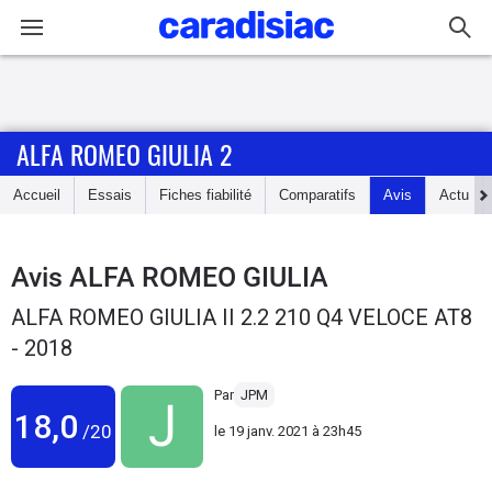
Connexion / Inscription
ALFA ROMEO GIULIA 2
Accueil
Accueil
Essais
Fiches fiabilité
Comparatifs
Avis
Actu
Actu
Essais
Avis
ALFA ROMEO GIULIA
ALFA ROMEO GIULIA II 2.2 210 Q4 VELOCE AT8
Guide
- 2018
d'achat
Par
JPM
Electriques
18,0
/20
le
19 janv. 2021 à 23h45
Utilitaires