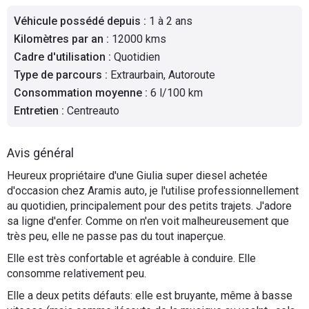
Flottes
Véhicule possédé depuis
:
1 à 2 ans
Auto
Kilomètres par an
:
12000 kms
Cadre d'utilisation
:
Quotidien
Services
Type de parcours
:
Extraurbain, Autoroute
Consommation moyenne
:
6 l/100 km
Forum
Entretien
:
Centreauto
Moto
Avis général
Marques
Heureux propriétaire d'une Giulia super diesel achetée
d'occasion chez Aramis auto, je l'utilise professionnellement
au quotidien, principalement pour des petits trajets. J'adore
sa ligne d'enfer. Comme on n'en voit malheureusement que
très peu, elle ne passe pas du tout inaperçue.
Elle est très confortable et agréable à conduire. Elle
consomme relativement peu.
Elle a deux petits défauts: elle est bruyante, même à basse