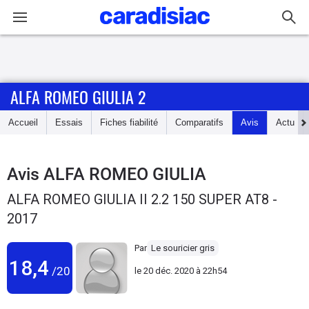
Connexion / Inscription
ALFA ROMEO GIULIA 2
Accueil
Accueil
Essais
Fiches fiabilité
Comparatifs
Avis
Actu
Actu
Essais
Avis
ALFA ROMEO GIULIA
ALFA ROMEO GIULIA II 2.2 150 SUPER AT8 -
Guide
2017
d'achat
Par
Le souricier gris
Electriques
18,4
/20
le
20 déc. 2020 à 22h54
Utilitaires