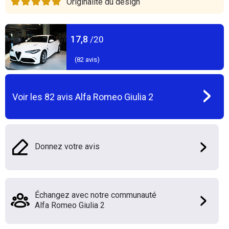
Originalité du design
17,8
/20
(
82
avis)
Voir les
82
avis
Alfa Romeo Giulia 2
Donnez votre avis
Échangez avec notre communauté
Alfa Romeo Giulia 2