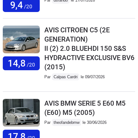
Par
dsrando
le 17/07/2026
9,4
/20
AVIS CITROEN C5 (2E
GENERATION)
II (2) 2.0 BLUEHDI 150 S&S
HYDRACTIVE EXCLUSIVE BV6
14,8
/20
(2015)
Par
Calpas Cardri
le 09/07/2026
AVIS BMW SERIE 5 E60 M5
(E60) M5
(2005)
Par
theofandebmw
le 30/06/2026
17,8
/20