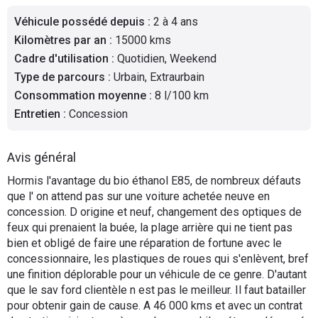
Flottes
Véhicule possédé depuis
:
2 à 4 ans
Auto
Kilomètres par an
:
15000 kms
Cadre d'utilisation
:
Quotidien, Weekend
Services
Type de parcours
:
Urbain, Extraurbain
Consommation moyenne
:
8 l/100 km
Forum
Entretien
:
Concession
Moto
Avis général
Marques
Hormis l'avantage du bio éthanol E85, de nombreux défauts
que l' on attend pas sur une voiture achetée neuve en
concession. D origine et neuf, changement des optiques de
feux qui prenaient la buée, la plage arrière qui ne tient pas
bien et obligé de faire une réparation de fortune avec le
concessionnaire, les plastiques de roues qui s'enlèvent, bref
une finition déplorable pour un véhicule de ce genre. D'autant
que le sav ford clientèle n est pas le meilleur. Il faut batailler
pour obtenir gain de cause. A 46 000 kms et avec un contrat