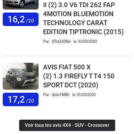
II (2) 3.0 V6 TDI 262 FAP
4MOTION BLUEMOTION
16,2
/20
TECHNOLOGY CARAT
EDITION TIPTRONIC
(2015)
Par
§Tot143Nn
le 31/03/2020
AVIS FIAT 500 X
(2) 1.3 FIREFLY T T4 150
SPORT DCT
(2020)
Par
§zio748Br
le 31/03/2020
17,2
/20
Voir tous les avis 4X4 - SUV - Crossover