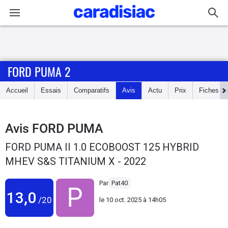
Connexion / Inscription
FORD PUMA 2
Accueil
Accueil
Essais
Comparatifs
Avis
Actu
Prix
Fiches te
Actu
Essais
Avis
FORD PUMA
FORD PUMA II 1.0 ECOBOOST 125 HYBRID
Guide
MHEV S&S TITANIUM X - 2022
d'achat
Par
Pat40
Electriques
13,0
/20
le
10 oct. 2025 à 14h05
Utilitaires