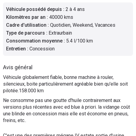
Flottes
Véhicule possédé depuis
:
2 à 4 ans
Auto
Kilomètres par an
:
40000 kms
Cadre d'utilisation
:
Quotidien, Weekend, Vacances
Services
Type de parcours
:
Extraurbain
Consommation moyenne
:
5.4 l/100 km
Forum
Entretien
:
Concession
Moto
Avis général
Marques
Véhicule globalement fiable, bonne machine à rouler,
silencieux, boite particulièrement agréable bien qu'elle soit
pilotée.158.000 km
Ne consomme pas une goutte d'huile contrairement aux
versions plus récentes avec ed blue à priori. la vidange coût
une blinde en concession mais elle est économe en pneus,
freins, etc..
C'est une des premières mégane IV estate sortie d'usine