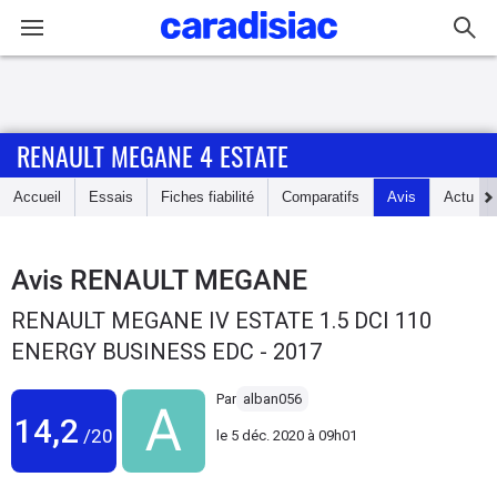
Connexion / Inscription
RENAULT MEGANE 4 ESTATE
Accueil
Accueil
Essais
Fiches fiabilité
Comparatifs
Avis
Actu
Actu
Essais
Avis
RENAULT MEGANE
RENAULT MEGANE IV ESTATE 1.5 DCI 110
Guide
ENERGY BUSINESS EDC - 2017
d'achat
Par
alban056
Electriques
14,2
/20
le
5 déc. 2020 à 09h01
Utilitaires