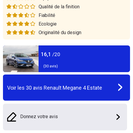
Qualité de la finition
Fiabilité
Ecologie
Originalité du design
16,1
/20
(
30
avis)
Voir les
30
avis
Renault Megane 4 Estate
Donnez votre avis