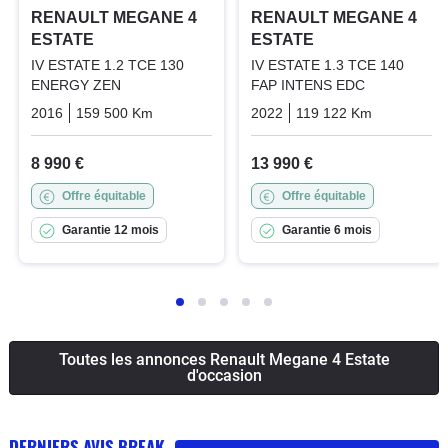
RENAULT MEGANE 4
RENAULT MEGANE 4
ESTATE
ESTATE
IV ESTATE 1.2 TCE 130
IV ESTATE 1.3 TCE 140
ENERGY ZEN
FAP INTENS EDC
2016
159 500 Km
Manuelle
Essence
2022
119 122 Km
Automati
8 990 €
13 990 €
Offre équitable
Offre équitable
Garantie 12 mois
Garantie 6 mois
Toutes les annonces Renault Megane 4 Estate
d'occasion
DERNIERS AVIS BREAK