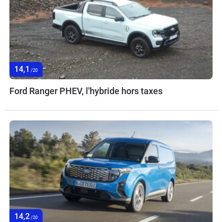
14,1
/20
Ford Ranger PHEV, l'hybride hors taxes
14,2
/20