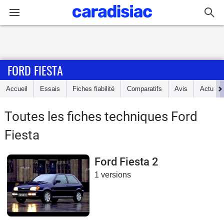
Connexion / Inscription
FORD FIESTA
Accueil
Accueil
Essais
Fiches fiabilité
Comparatifs
Avis
Actu
Actu
Toutes les fiches techniques Ford
Essais
Fiesta
Guide
d'achat
Ford Fiesta 2
1 versions
Electriques
Utilitaires