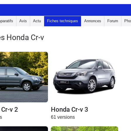
paratifs
Avis
Actu
Fiches techniques
Annonces
Forum
Pho
es Honda Cr-v
Cr-v 2
Honda Cr-v 3
s
61 versions