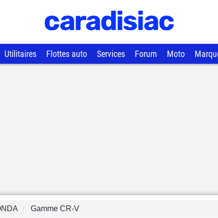
Utilitaires
Flottes auto
Services
Forum
Moto
Marqu
ONDA
Gamme
CR-V