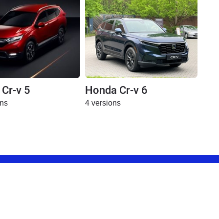
Cr-v 5
Honda Cr-v 6
ons
4 versions