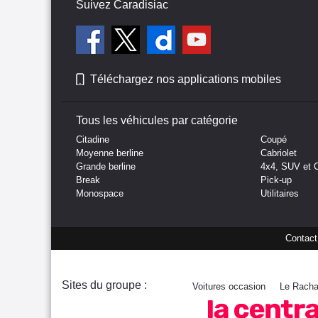
Suivez Caradisiac
Téléchargez nos applications mobiles
Tous les véhicules par catégorie
Citadine
Coupé
Moyenne berline
Cabriolet
Grande berline
4x4, SUV et 
Break
Pick-up
Monospace
Utilitaires
Contact
Sites du groupe :
Voitures occasion
Le Racha