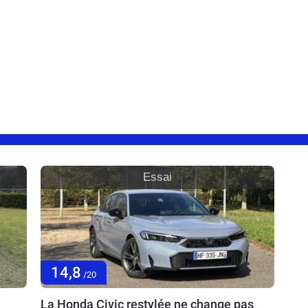
Essai
14,8
/20
La Honda Civic restylée ne change pas