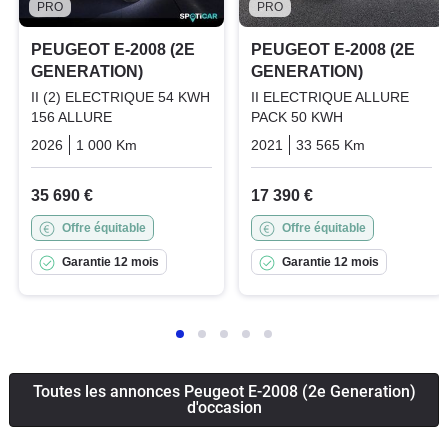
PRO
PRO
PEUGEOT E-2008 (2E
PEUGEOT E-2008 (2E
GENERATION)
GENERATION)
II (2) ELECTRIQUE 54 KWH
II ELECTRIQUE ALLURE
156 ALLURE
PACK 50 KWH
2026
1 000 Km
Automatique
Electric
2021
33 565 Km
Automatiq
35 690 €
17 390 €
Offre équitable
Offre équitable
Garantie 12 mois
Garantie 12 mois
Toutes les annonces Peugeot E-2008 (2e Generation)
d'occasion