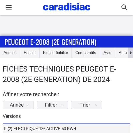
Connexion / Inscription
PEUGEOT E-2008 (2E GENERATION)
Accueil
Accueil
Essais
Fiches fiabilité
Comparatifs
Avis
Actu
Actu
FICHES TECHNIQUES PEUGEOT E-
Essais
2008 (2E GENERATION) DE 2024
Guide
d'achat
Affiner votre recherche :
Année
Filtrer
Trier
Electriques
Versions
Utilitaires
II (2) ELECTRIQUE 136 ACTIVE 50 KWH