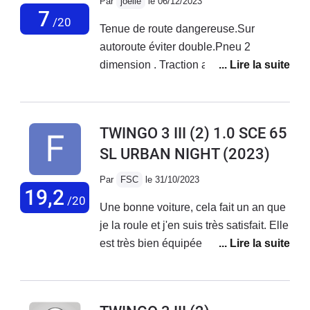
Par
joelle
le 06/12/2023
7
/20
Tenue de route dangereuse.Sur
autoroute éviter double.Pneu 2
dimension . Traction arrière désastre,
Je suis très déçue de se véhicule
.Renault c'est rater sur se modèle,a
retire de la vente URGENT. Dur a
TWINGO 3 III (2) 1.0 SCE 65
revendre .
SL URBAN NIGHT
(2023)
Par
FSC
le 31/10/2023
19,2
/20
Une bonne voiture, cela fait un an que
je la roule et j'en suis très satisfait. Elle
est très bien équipée et est parfaite
pour une utilisation ville et voies
rapides avec de temps en temps de
l'autoroute ( 800km en une traite). Le