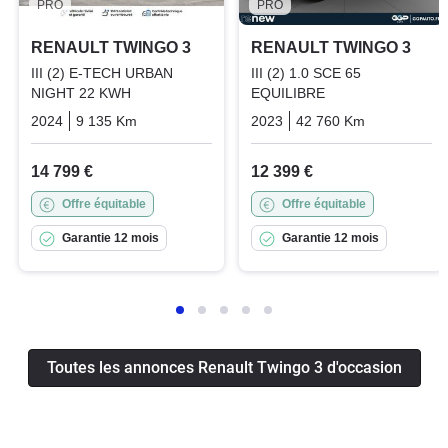
PRO
PRO
RENAULT TWINGO 3
RENAULT TWINGO 3
III (2) E-TECH URBAN
III (2) 1.0 SCE 65
NIGHT 22 KWH
EQUILIBRE
2024
9 135 Km
Automatique
Electric
2023
42 760 Km
Manuelle
14 799 €
12 399 €
Offre équitable
Offre équitable
Garantie 12 mois
Garantie 12 mois
Toutes les annonces Renault Twingo 3 d'occasion