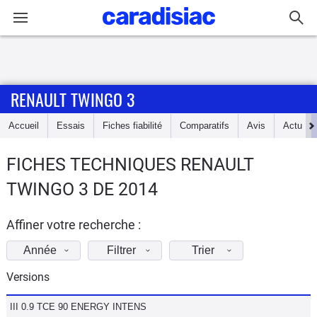
Connexion / Inscription
RENAULT TWINGO 3
Accueil
Accueil
Essais
Fiches fiabilité
Comparatifs
Avis
Actu
Actu
FICHES TECHNIQUES RENAULT
Essais
TWINGO 3 DE 2014
Guide
d'achat
Affiner votre recherche :
Année
Filtrer
Trier
Electriques
Versions
Utilitaires
III 0.9 TCE 90 ENERGY INTENS