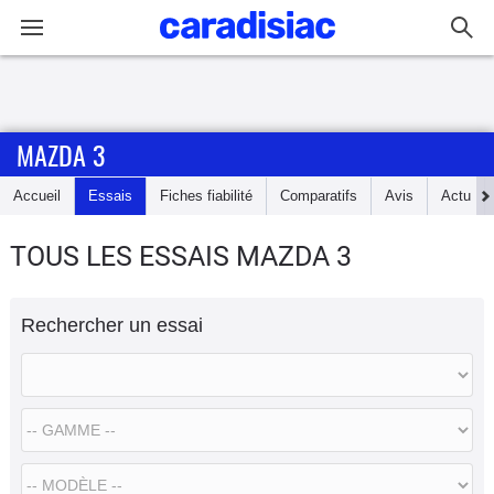
Connexion / Inscription
MAZDA 3
Accueil
Accueil
Essais
Fiches fiabilité
Comparatifs
Avis
Actu
Actu
TOUS LES ESSAIS MAZDA 3
Essais
Rechercher un essai
Guide
d'achat
Electriques
Utilitaires