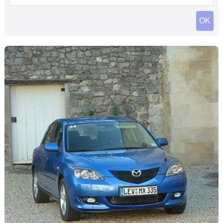
Flottes
OK
Auto
Services
Forum
Moto
Marques