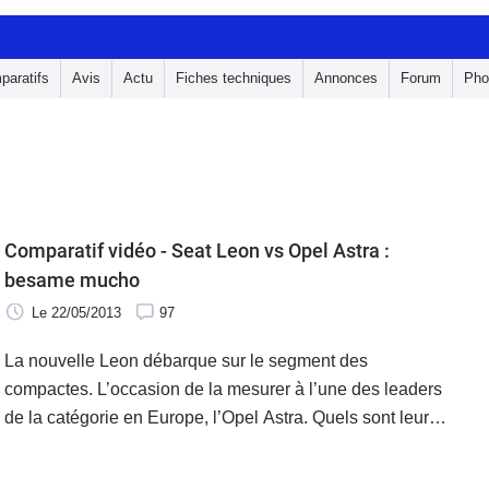
paratifs
Avis
Actu
Fiches techniques
Annonces
Forum
Pho
Comparatif vidéo - Seat Leon vs Opel Astra :
besame mucho
Le 22/05/2013
97
La nouvelle Leon débarque sur le segment des
compactes. L’occasion de la mesurer à l’une des leaders
de la catégorie en Europe, l’Opel Astra. Quels sont leurs
défauts ? Leurs qualités ? Laquelle choisir ? Caradisiac
vous guide.