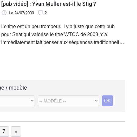
[pub vidéo] : Yvan Muller est-il le Stig ?
Le 24/07/2009
2
Le titre est un peu trompeur. Il y a juste que cette pub
pour Seat qui valorise le titre WTCC de 2008 m'a
immédiatement fait penser aux séquences traditionnelles
du Power Lap avec le Stig sur la Top Gear Track.
me / modèle
OK
7
»
urrent)