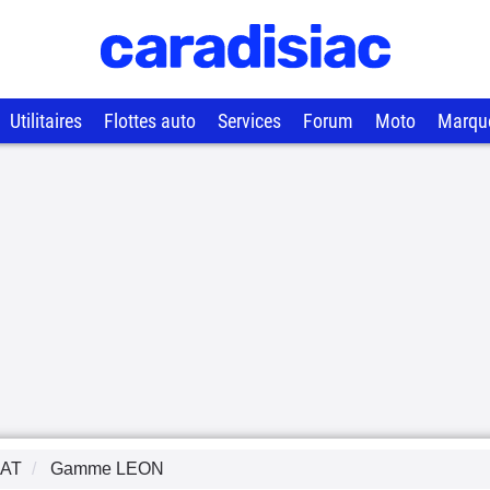
Utilitaires
Flottes auto
Services
Forum
Moto
Marqu
AT
Gamme
LEON