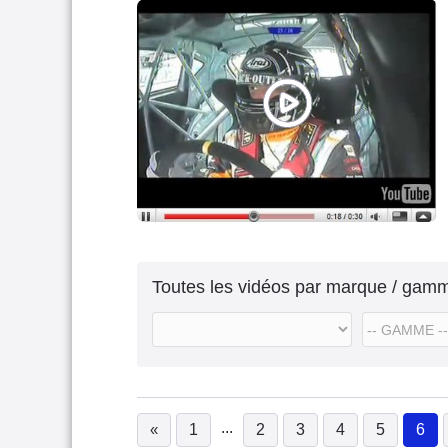
Toutes les vidéos par marque / gam
...
«
1
2
3
4
5
6
(c