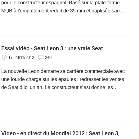
pour le constructeur espagnol. Basé sur la plate-forme
MQB à l'empattement réduit de 35 mm et baptisée sans
surprise SC comme l'Ibiza, elle reprend donc les codes
stylistiques de la
Essai vidéo - Seat Leon 3 : une vraie Seat
Le 23/11/2012
240
La nouvelle Leon démarre sa carrière commerciale avec
une lourde charge sur les épaules : redresser les ventes
de Seat d’ici un an. Le constructeur s’est donné les
moyens d’y arriver, avec l’aide du groupe Volkswagen.
Alors cette Leon : vraie Seat ou Golf moins chère ?
Video - en direct du Mondial 2012 : Seat Leon 3,