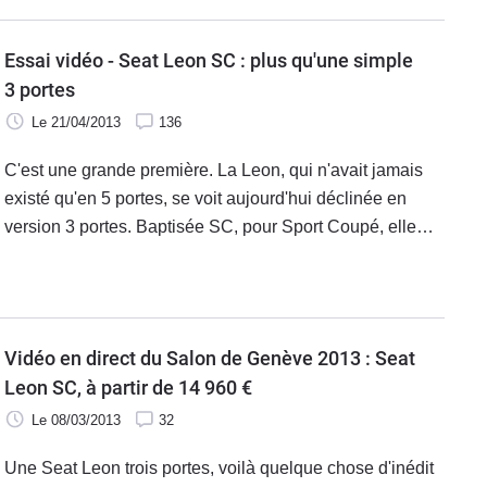
Essai vidéo - Seat Leon SC : plus qu'une simple
3 portes
Le 21/04/2013
136
C'est une grande première. La Leon, qui n'avait jamais
existé qu'en 5 portes, se voit aujourd'hui déclinée en
version 3 portes. Baptisée SC, pour Sport Coupé, elle
précède une future version ST (break) qui composera
une véritable famille de véhicules. Contrairement à la
VW Golf, dont la version 3 portes n'est qu'une 5 portes à
laquelle on a retiré deux ouvrants, la SC est un véritable
Vidéo en direct du Salon de Genève 2013 : Seat
petit coupé, avec plus de modifications qu'il n'y paraît.
Leon SC, à partir de 14 960 €
Nous l'avons essayée non loin de Barcelone, et de
Le 08/03/2013
32
Martorell, où elle est fabriquée.
Une Seat Leon trois portes, voilà quelque chose d'inédit