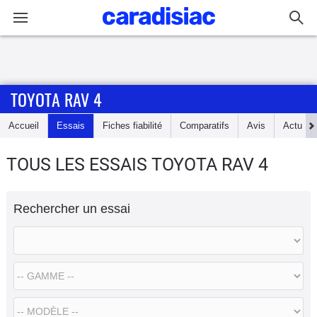
Connexion / Inscription
TOYOTA RAV 4
Accueil
Accueil
Essais
Fiches fiabilité
Comparatifs
Avis
Actu
Actu
TOUS LES ESSAIS TOYOTA RAV 4
Essais
Rechercher un essai
Guide
d'achat
Electriques
Utilitaires