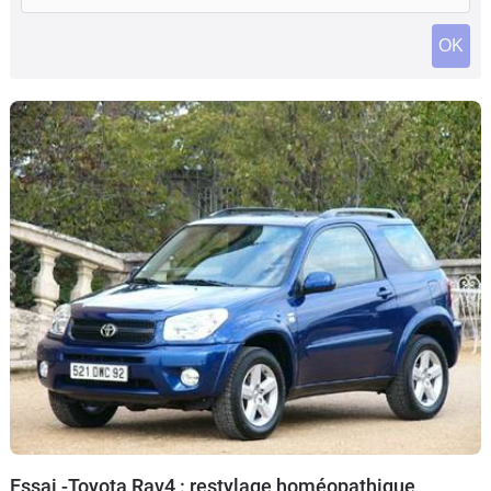
Flottes
OK
Auto
Services
Forum
Moto
Marques
Essai -Toyota Rav4 : restylage homéopathique