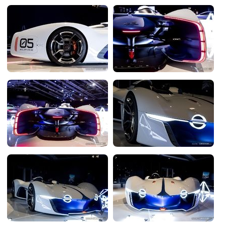
Flottes
Auto
Services
Forum
Moto
Marques