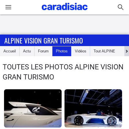
Connexion / Inscription
ALPINE VISION GRAN TURISMO
Accueil
Accueil
Actu
Forum
Photos
Vidéos
Tout
ALPINE
Actu
TOUTES LES PHOTOS ALPINE VISION
Essais
GRAN TURISMO
Guide
d'achat
Electriques
Utilitaires