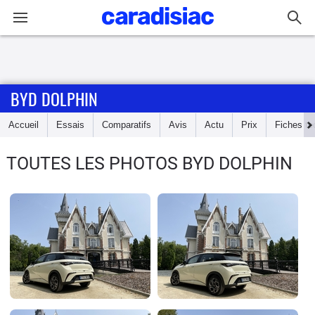
Connexion / Inscription
BYD DOLPHIN
Accueil
Accueil
Essais
Comparatifs
Avis
Actu
Prix
Fiches te
Actu
TOUTES LES PHOTOS BYD DOLPHIN
Essais
Guide
d'achat
Electriques
Utilitaires