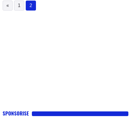
«
1
2
(current)
SPONSORISE