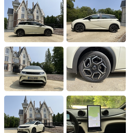
Flottes
Auto
Services
Forum
Moto
Marques