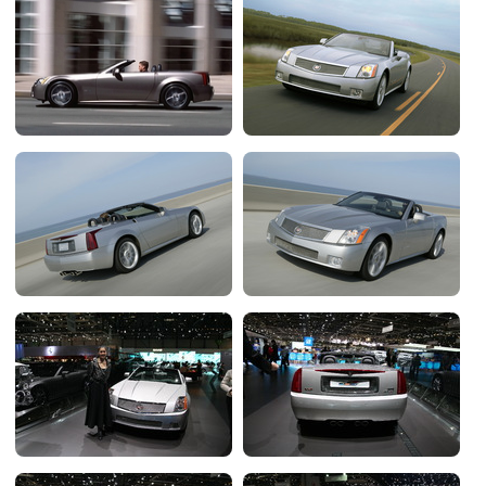
Flottes
Auto
Services
Forum
Moto
Marques