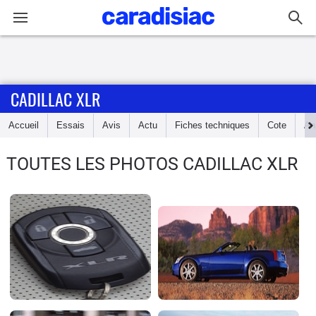
Connexion / Inscription
CADILLAC XLR
Accueil
Accueil
Essais
Avis
Actu
Fiches techniques
Cote
An
Actu
TOUTES LES PHOTOS CADILLAC XLR
Essais
Guide
d'achat
Electriques
Utilitaires