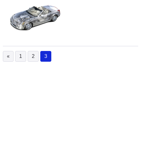
«
1
2
3
(current)