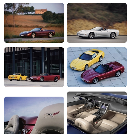
Flottes
Auto
Services
Forum
Moto
Marques