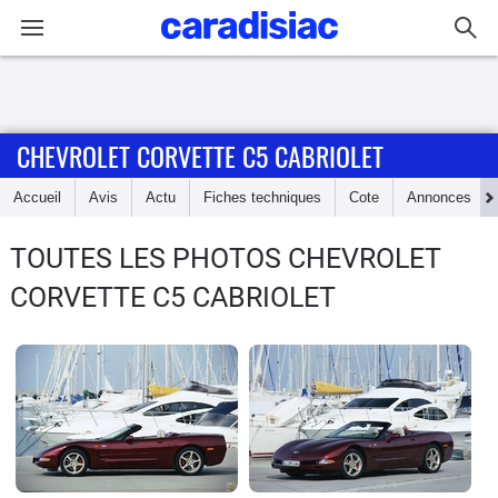
Connexion / Inscription
CHEVROLET CORVETTE C5 CABRIOLET
Accueil
Accueil
Avis
Actu
Fiches techniques
Cote
Annonces
Actu
TOUTES LES PHOTOS CHEVROLET
Essais
CORVETTE C5 CABRIOLET
Guide
d'achat
Electriques
Utilitaires