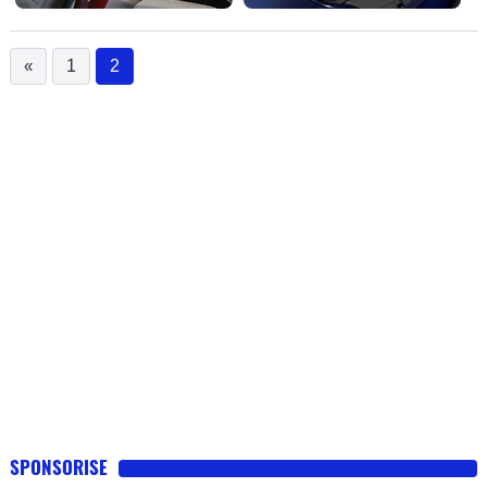
«
1
2
(current)
SPONSORISE