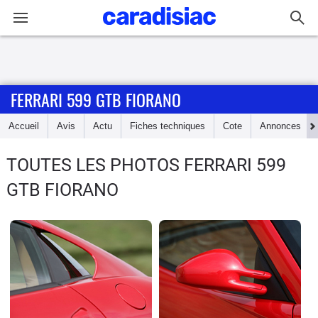
Connexion / Inscription
FERRARI 599 GTB FIORANO
Accueil
Accueil
Avis
Actu
Fiches techniques
Cote
Annonces
Actu
TOUTES LES PHOTOS FERRARI 599
Essais
GTB FIORANO
Guide
d'achat
Electriques
Utilitaires