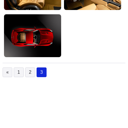
«
1
2
3
(current)