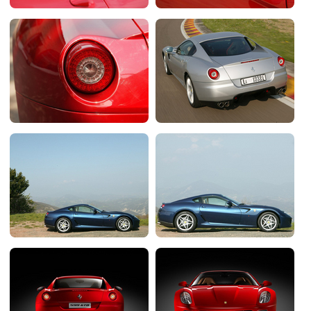
Flottes
Auto
Services
Forum
Moto
Marques