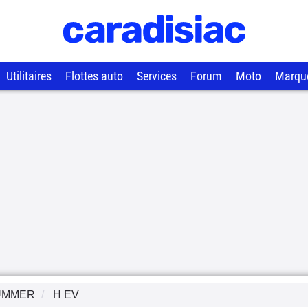
Utilitaires
Flottes auto
Services
Forum
Moto
Marqu
UMMER
H EV