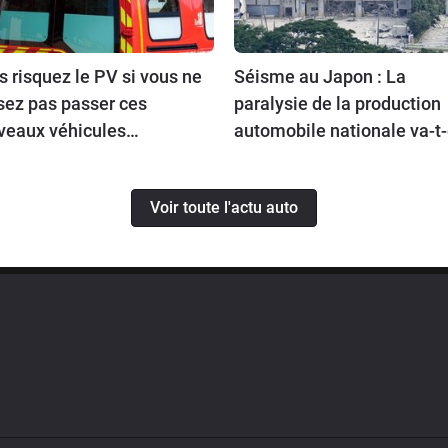
 risquez le PV si vous ne
Séisme au Japon : La
sez pas passer ces
paralysie de la production
veaux véhicules
automobile nationale va-t-
ritaires. Mais quels sont-
se répercuter jusqu’en
Europe ?
Voir toute l'actu auto