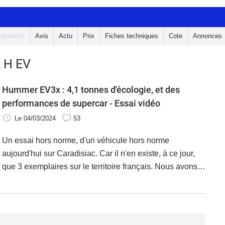
paratifs
Avis
Actu
Prix
Fiches techniques
Cote
Annonces
 H EV
Hummer EV3x : 4,1 tonnes d'écologie, et des
performances de supercar - Essai vidéo
Le 04/03/2024
53
Un essai hors norme, d'un véhicule hors norme
aujourd'hui sur Caradisiac. Car il n'en existe, à ce jour,
que 3 exemplaires sur le territoire français. Nous avons
pu en essayer un. Il s'agit du démesuré Hummer qui
revient dans une définition 100 % électrique, le H EV. Un
monstre de 4,1 tonnes, 836 ch pour le EV3x, qui réalise
le 0 à 100 en 3,5 secondes. Oui oui...