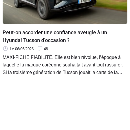
Flottes
Auto
Services
Peut-on accorder une confiance aveugle à un
Hyundai Tucson d’occasion ?
Forum
Le 06/06/2026
48
MAXI-FICHE FIABILITÉ. Elle est bien révolue, l’époque à
Moto
laquelle la marque coréenne souhaitait avant tout rassurer.
Si la troisième génération de Tucson jouait la carte de la
Marques
robustesse, cet opus apparu en 2021 fait clairement dans
l’originalité.