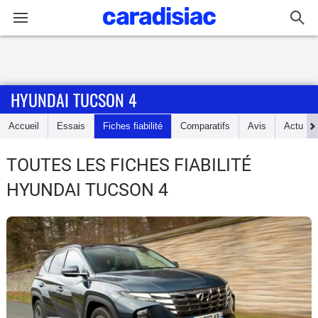
Connexion / Inscription
HYUNDAI TUCSON 4
Accueil
Accueil
Essais
Fiches fiabilité
Comparatifs
Avis
Actu
Actu
TOUTES LES FICHES FIABILITÉ
Essais
HYUNDAI TUCSON 4
Guide
d'achat
Electriques
Utilitaires