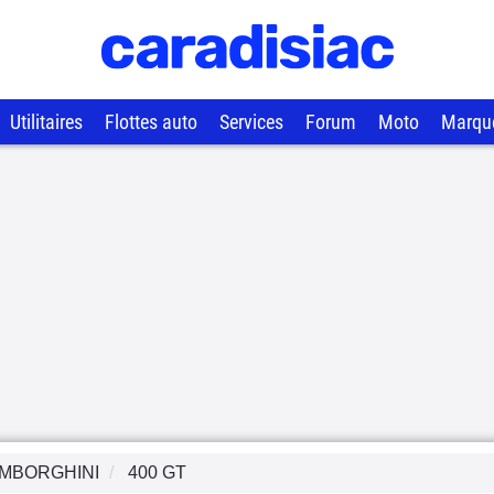
Utilitaires
Flottes auto
Services
Forum
Moto
Marqu
MBORGHINI
400 GT