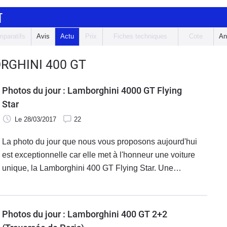
T
paratifs
Avis
Actu
Prix
Fiches techniques
Cote
An
RGHINI 400 GT
Photos du jour : Lamborghini 4000 GT Flying
Star
Le 28/03/2017
22
La photo du jour que nous vous proposons aujourd'hui
est exceptionnelle car elle met à l'honneur une voiture
unique, la Lamborghini 400 GT Flying Star. Une
réalisation signée par le carrossier italien Touring.
Photos du jour : Lamborghini 400 GT 2+2