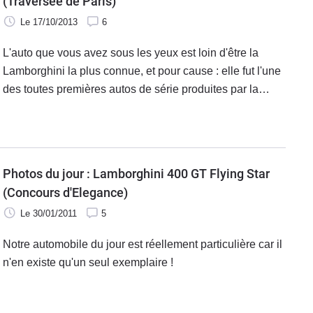
(Traversée de Paris)
Le 17/10/2013
6
L'auto que vous avez sous les yeux est loin d'être la
Lamborghini la plus connue, et pour cause : elle fut l'une
des toutes premières autos de série produites par la
marque de Sant'Agata. La Lamborghini 400 GT fut
présentée à Genève, tout
Photos du jour : Lamborghini 400 GT Flying Star
(Concours d'Elegance)
Le 30/01/2011
5
Notre automobile du jour est réellement particulière car il
n'en existe qu'un seul exemplaire !