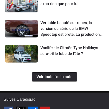
expo rien que pour lui
Véritable beauté sur roues, la
version de série de la BMW
Speedtop est prête. La production
de ce break de chasse sera limitée à
70 exemplaires.
Vanlife : le Citroën Type Holidays
sera-t-il le tube de l’été ?
Voir toute l'actu auto
Suivez Caradisiac