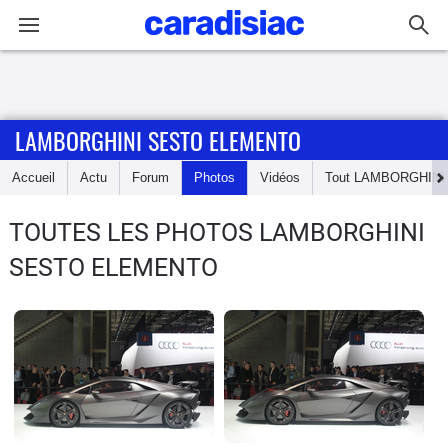
Connexion / Inscription
LAMBORGHINI SESTO ELEMENTO
Accueil
Accueil
Actu
Forum
Photos
Vidéos
Tout
LAMBORGHINI
Actu
TOUTES LES PHOTOS LAMBORGHINI
Essais
SESTO ELEMENTO
Guide
d'achat
Electriques
Utilitaires