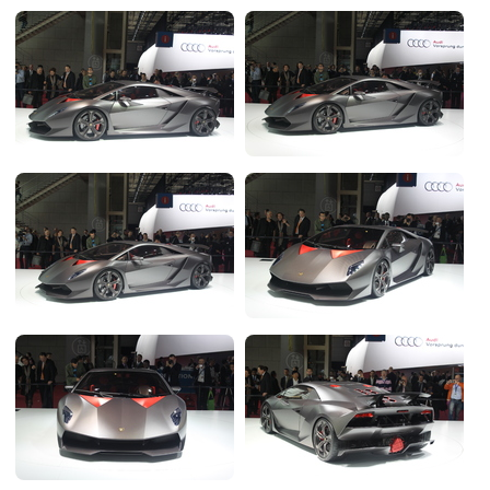
Flottes
Auto
Services
Forum
Moto
Marques