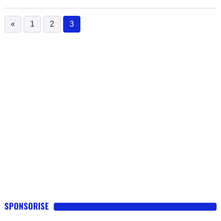
«
1
2
3
(current)
SPONSORISE