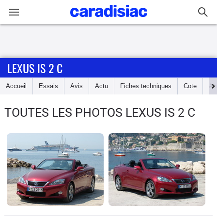
Connexion / Inscription
LEXUS IS 2 C
Accueil
Accueil
Essais
Avis
Actu
Fiches techniques
Cote
An
Actu
TOUTES LES PHOTOS LEXUS IS 2 C
Essais
Guide
d'achat
Electriques
Utilitaires