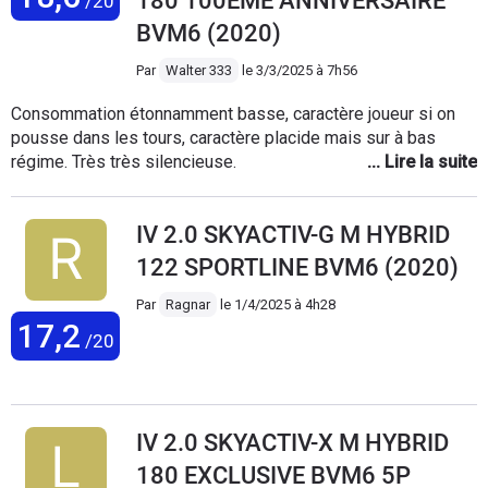
180 100EME ANNIVERSAIRE
/20
sur long trajet un peu plus de cavalerie serait
BVM6 (2020)
bienvenue. Sans doute la meilleure voiture
que j'ai eu, avec la Civic idtec 150. Je l'ai
Par
Walter 333
le
3/3/2025 à 7h56
remplacé par la même (même couleur, le
rouge), en BA et skyactive X (186cv)
Consommation étonnamment basse, caractère joueur si on
pousse dans les tours, caractère placide mais sur à bas
régime. Très très silencieuse.
IV 2.0 SKYACTIV-G M HYBRID
122 SPORTLINE BVM6 (2020)
Par
Ragnar
le
1/4/2025 à 4h28
17,2
/20
IV 2.0 SKYACTIV-X M HYBRID
180 EXCLUSIVE BVM6 5P