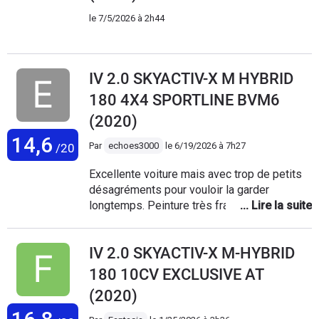
le
7/5/2026 à 2h44
IV 2.0 SKYACTIV-X M HYBRID
180 4X4 SPORTLINE BVM6
(2020)
14,6
Par
echoes3000
le
6/19/2026 à 7h27
/20
Excellente voiture mais avec trop de petits
désagréments pour vouloir la garder
longtemps. Peinture très fragile
(constellation d'impacts de gravillons sur le
capot, sans coller les autres voitures), tout
IV 2.0 SKYACTIV-X M-HYBRID
comme les rétros ou le volant qui pèle après
quelques années. Les plastiques piano
180 10CV EXCLUSIVE AT
black se rayent rien qu'en les regardant.
(2020)
Esthétiquement, elle est magnifique, mais
malheureusement impossible à garder dans