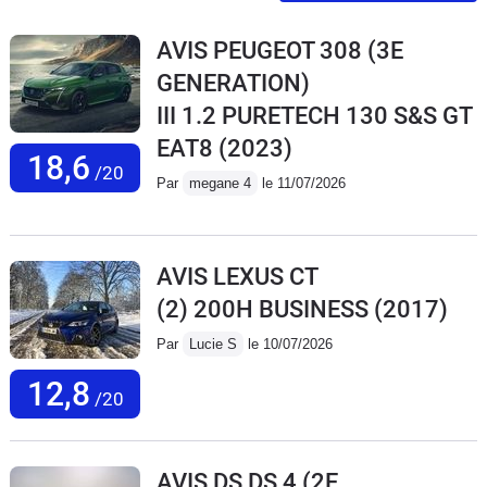
AVIS PEUGEOT 308 (3E
GENERATION)
III 1.2 PURETECH 130 S&S GT
EAT8
(2023)
18,6
/20
Par
megane 4
le 11/07/2026
AVIS LEXUS CT
(2) 200H BUSINESS
(2017)
Par
Lucie S
le 10/07/2026
12,8
/20
AVIS DS DS 4 (2E