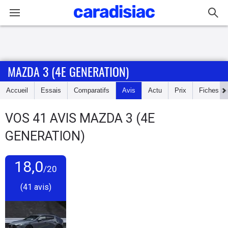
Connexion / Inscription
MAZDA 3 (4E GENERATION)
Accueil
Accueil
Essais
Comparatifs
Avis
Actu
Prix
Fiches te
Actu
VOS
41
AVIS
MAZDA 3 (4E
Essais
GENERATION)
Guide
d'achat
18,0
/20
(41 avis)
Electriques
Utilitaires