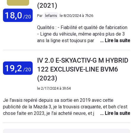
(2021)
18,0
Par
lefarris
le
8/20/2024 à 7h26
/20
Qualités : - Fiabilité et qualité de fabrication
- Ligne du véhicule, même après plus de 3
ans la ligne est toujours parfaite et bien
supérieure à une majorité d'autre véhicules
notamment parmi les marques asiatiques. -
IV 2.0 E-SKYACTIV-G M HYBRID
Ligne intérieure au top notamment le tableau
19,2
de bord avec de nombreux inserts cuirs -
122 EXCLUSIVE-LINE BVM6
/20
Réactivité de l'infotainment et bonne qualité
(2023)
de l'écran qui est d'une taille parfaite et bien
intégrée sur le tableau de bord - Affichage
le
2/17/2024 à 3h54
tête haute indispensable selon moi, je ne
saurai plus faire sans... - Agréement et
Je l'avais repéré depuis sa sortie en 2019 avec cette
souplesse du moteur atmo mais ne
publicité de la Mazda 3, je la trouvais craquante, et beh c'est
cherchez pas les perf, il est toutefois
chose faite en 2023, je l'ai acheté neuve, et je l'ai configuré
possible en montant dans les tours d'avoir
moi même en finition Exclusive-Line, avec quelques options
de belles sensations même si le moteur n'a
en plus ( pack Driver et le pack ambiance). Et deux trois trucs
clairement pas été développé dans ce but. -
en plus au catalogue, franchement elle a de la gueule cette